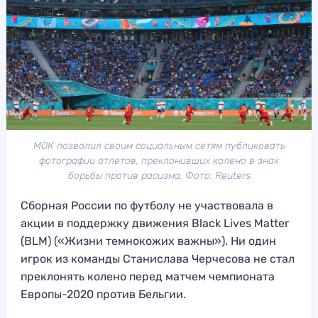
МОК позволил своим социальным сетям публиковать
фотографии атлетов, преклонивших колено в знак
борьбы против расизма. Фото: Reuters
Сборная России по футболу не участвовала в
акции в поддержку движения Black Lives Matter
(BLM) («Жизни темнокожих важны»). Ни один
игрок из команды Станислава Черчесова не стал
преклонять колено перед матчем чемпионата
Европы-2020 против Бельгии.