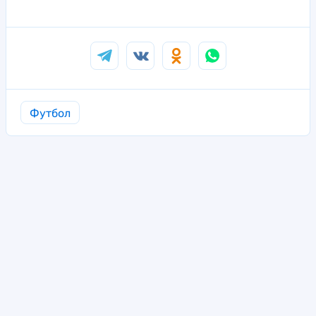
Футбол