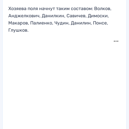
Хозяева поля начнут таким составом: Волков,
Анджелкович, Данилкин, Савичев, Димоски,
Макаров, Палиенко, Чудин, Данилин, Понсе,
Глушков.