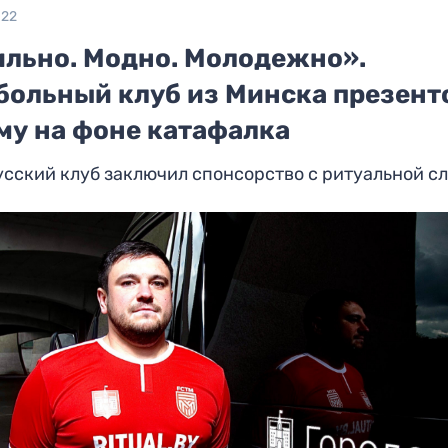
022
ильно. Модно. Молодежно».
больный клуб из Минска презент
му на фоне катафалка
сский клуб заключил спонсорство с ритуальной с