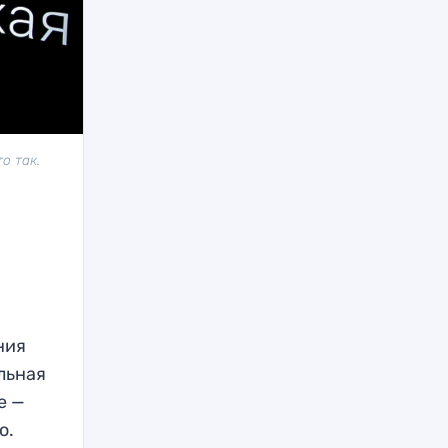
о так.
ния
льная
е —
о.