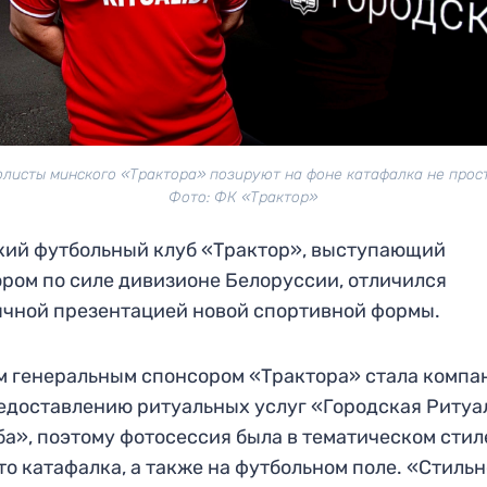
листы минского «Трактора» позируют на фоне катафалка не прост
Фото: ФК «Трактор»
ий футбольный клуб «Трактор», выступающий
ором по силе дивизионе Белоруссии, отличился
чной презентацией новой спортивной формы.
 генеральным спонсором «Трактора» стала компа
едоставлению ритуальных услуг «Городская Ритуа
а», поэтому фотосессия была в тематическом стил
то катафалка, а также на футбольном поле. «Стильн