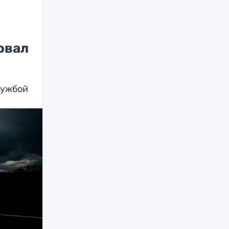
овал
лужбой