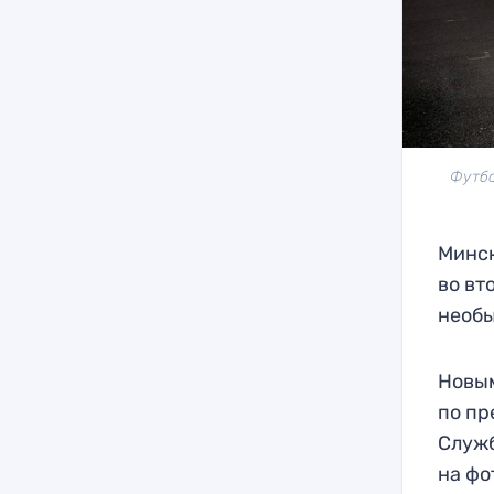
Футбо
Минск
во вт
необы
Новым
по пр
Служб
на фо