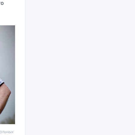
го
уальных