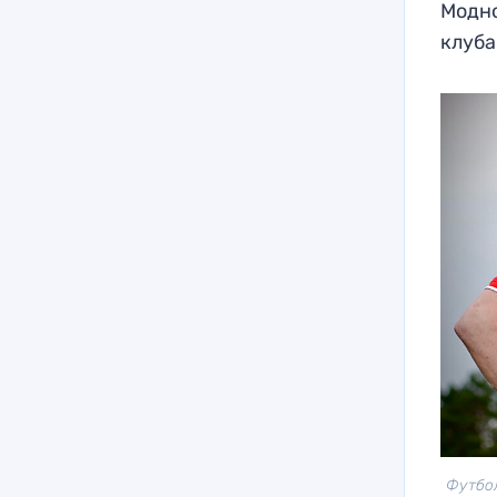
Модно
клуба
Футбол