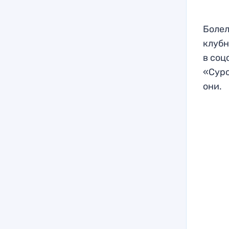
Болел
клубн
в соц
«Суро
они.