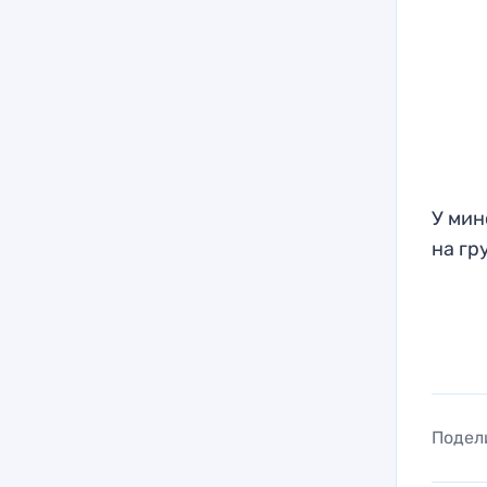
У мин
на гр
Подел