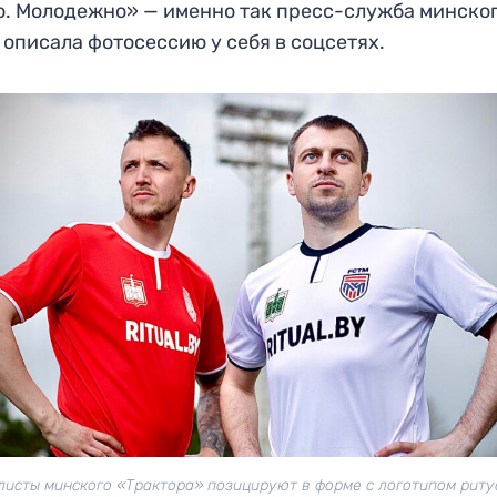
. Молодежно» — именно так пресс-служба минско
 описала фотосессию у себя в соцсетях.
исты минского «Трактора» позицируют в форме с логотипом рит