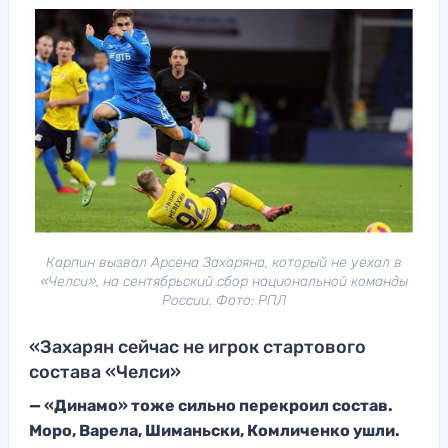
Карпин вызвал Арсена Захаряна, который не уехал в
«Челси», на сентябрьский сбор национальной команды
России. Фото: РПЛ
«Захарян сейчас не игрок стартового
состава «Челси»
— «Динамо» тоже сильно перекроил состав.
Моро, Варела, Шиманьски, Комличенко ушли.