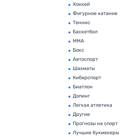
Хоккей
Фигурное катание
Теннис
Баскетбол
MMA
Бокс
Автоспорт
Шахматы
Киберспорт
Биатлон
Допинг
Легкая атлетика
Другие
Прогнозы на спорт
Лучшие букмекеры