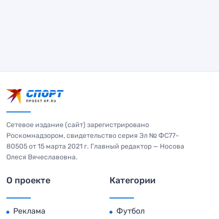
Сетевое издание (сайт) зарегистрировано
Роскомнадзором, свидетельство серия Эл № ФС77-
80505 от 15 марта 2021 г. Главный редактор — Носова
Олеся Вячеславовна.
О проекте
Категории
Реклама
Футбол