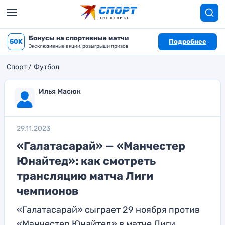
Бонусы на спортивные матчи
50K
Подробнее
Эксклюзивные акции, розыгрыши призов
Спорт
Футбол
Илья Масюк
29.11.2023
«Галатасарай» — «Манчестер
Юнайтед»: как смотреть
трансляцию матча Лиги
чемпионов
«Галатасарай» сыграет 29 ноября против
«Манчестер Юнайтед» в матче Лиги