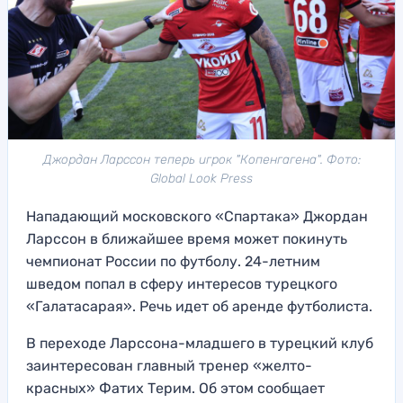
Джордан Ларссон теперь игрок "Копенгагена". Фото:
Global Look Press
Нападающий московского «Спартака» Джордан
Ларссон в ближайшее время может покинуть
чемпионат России по футболу. 24-летним
шведом попал в сферу интересов турецкого
«Галатасарая». Речь идет об аренде футболиста.
В переходе Ларссона-младшего в турецкий клуб
заинтересован главный тренер «желто-
красных» Фатих Терим. Об этом сообщает