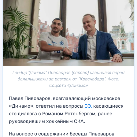
Гендир "Динамо" Пивоваров (справа) извинился перед
болельщиками за разгром от "Краснодара". Фото:
Соцсети «Динамо»
Павел Пивоваров, возглавляющий московское
«Динамо», ответил на вопросы
СЭ,
касающиеся
его диалога с Романом Ротенбергом, ранее
руководившим хоккейным СКА.
На вопрос о содержании беседы Пивоваров