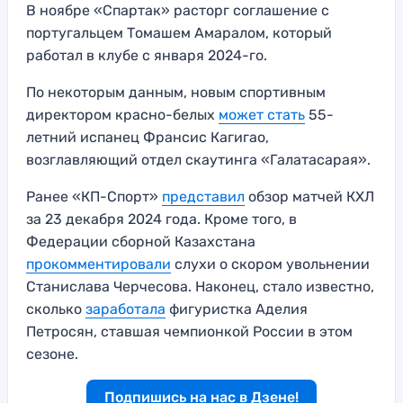
В ноябре «Спартак» расторг соглашение с
португальцем Томашем Амаралом, который
работал в клубе с января 2024-го.
По некоторым данным, новым спортивным
директором красно-белых
может стать
55-
летний испанец Франсис Кагигао,
возглавляющий отдел скаутинга «Галатасарая».
Ранее «КП-Спорт»
представил
обзор матчей КХЛ
за 23 декабря 2024 года. Кроме того, в
Федерации сборной Казахстана
прок
о
мментировали
слухи о скором увольнении
Станислава Черчесова. Наконец, стало известно,
сколько
заработала
фигуристка Аделия
Петросян, ставшая чемпионкой России в этом
сезоне.
Подпишись на нас в Дзене!