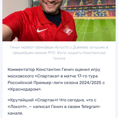
Генич назвал трансферы Аугусто и Дивеева лучшими в
прошедшем сезоне РПЛ. Фото: соцсети Константина
Генича
Комментатор Константин Генич оценил игру
московского «Спартака» в матче 17-го тура
Российской Премьер-лиги сезона 2024/2025 с
«Краснодаром».
«Крутейший «Спартак»! Что сегодня, что с
«Локо»!», — написал Генич в своем Telegram-
канале.