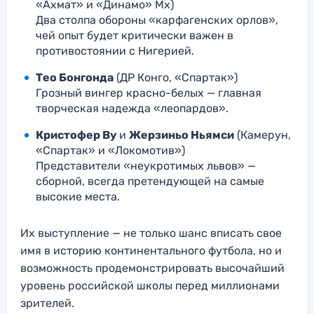
«Ахмат» и «Динамо» Мх)
Два столпа обороны «карфагенских орлов»,
чей опыт будет критически важен в
противостоянии с Нигерией.
Тео Бонгонда
(ДР Конго, «Спартак»)
Грозный вингер красно-белых — главная
творческая надежда «леопардов».
Кристофер Ву
и
Жерзиньо Ньямси
(Камерун,
«Спартак» и «Локомотив»)
Представители «неукротимых львов» —
сборной, всегда претендующей на самые
высокие места.
Их выступление — не только шанс вписать свое
имя в историю континентального футбола, но и
возможность продемонстрировать высочайший
уровень российской школы перед миллионами
зрителей.