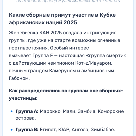
на стадионе принца Мулея Абделлы. Фото: Reuters
Какие сборные примут участие в Кубке
африканских наций 2025
Жеребьевка КАН 2025 создала интригующие
группы, где уже на старте возможны огненные
противостояния. Особый интерес
вызывает Группа F — настоящая «группа смерти»
с действующим чемпионом Кот-д’Ивуаром,
вечным грандом Камеруном и амбициозным
Габоном.
Как распределились по группам все сборных-
участницы:
Группа A:
Марокко, Мали, Замбия, Коморские
острова.
Группа B:
Египет, ЮАР, Ангола, Зимбабве.