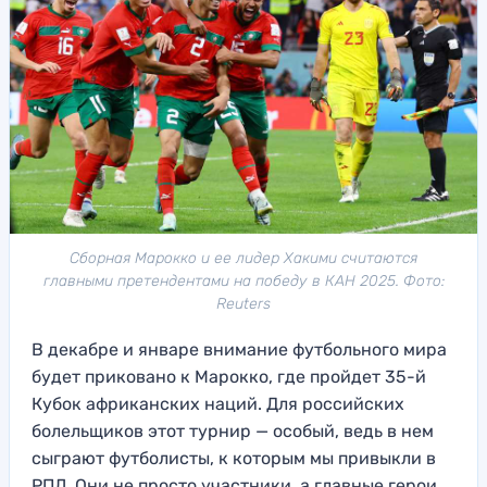
Сборная Марокко и ее лидер Хакими считаются
главными претендентами на победу в КАН 2025. Фото:
Reuters
В декабре и январе внимание футбольного мира
будет приковано к Марокко, где пройдет 35-й
Кубок африканских наций. Для российских
болельщиков этот турнир — особый, ведь в нем
сыграют футболисты, к которым мы привыкли в
РПЛ. Они не просто участники, а главные герои