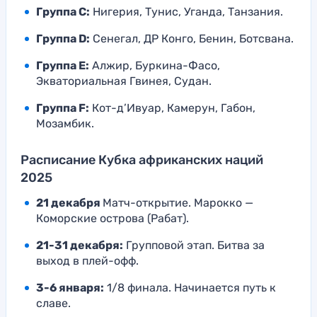
Группа C:
Нигерия, Тунис, Уганда, Танзания.
Группа D:
Сенегал, ДР Конго, Бенин, Ботсвана.
Группа E:
Алжир, Буркина-Фасо,
Экваториальная Гвинея, Судан.
Группа F:
Кот-д’Ивуар, Камерун, Габон,
Мозамбик.
Расписание Кубка африканских наций
2025
21 декабря
Матч-открытие. Марокко —
Коморские острова (Рабат).
21-31 декабря:
Групповой этап. Битва за
выход в плей-офф.
3-6 января:
1/8 финала. Начинается путь к
славе.