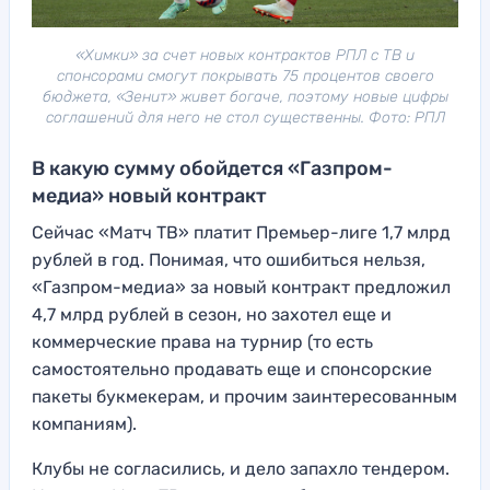
«Химки» за счет новых контрактов РПЛ с ТВ и
спонсорами смогут покрывать 75 процентов своего
бюджета, «Зенит» живет богаче, поэтому новые цифры
соглашений для него не стол существенны. Фото: РПЛ
В какую сумму обойдется «Газпром-
медиа» новый контракт
Сейчас «Матч ТВ» платит Премьер-лиге 1,7 млрд
рублей в год. Понимая, что ошибиться нельзя,
«Газпром-медиа» за новый контракт предложил
4,7 млрд рублей в сезон, но захотел еще и
коммерческие права на турнир (то есть
самостоятельно продавать еще и спонсорские
пакеты букмекерам, и прочим заинтересованным
компаниям).
Клубы не согласились, и дело запахло тендером.