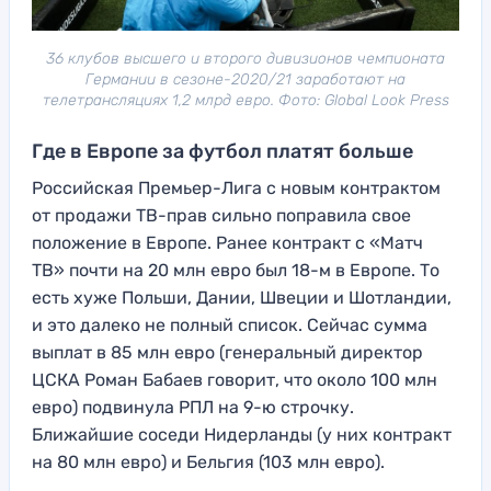
36 клубов высшего и второго дивизионов чемпионата
Германии в сезоне-2020/21 заработают на
телетрансляциях 1,2 млрд евро. Фото: Global Look Press
Где в Европе за футбол платят больше
Российская Премьер-Лига с новым контрактом
от продажи ТВ-прав сильно поправила свое
положение в Европе. Ранее контракт с «Матч
ТВ» почти на 20 млн евро был 18-м в Европе. То
есть хуже Польши, Дании, Швеции и Шотландии,
и это далеко не полный список. Сейчас сумма
выплат в 85 млн евро (генеральный директор
ЦСКА Роман Бабаев говорит, что около 100 млн
евро) подвинула РПЛ на 9-ю строчку.
Ближайшие соседи Нидерланды (у них контракт
на 80 млн евро) и Бельгия (103 млн евро).