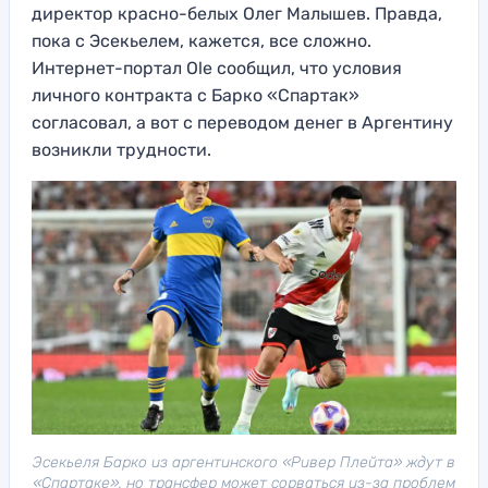
директор красно-белых Олег Малышев. Правда,
пока с Эсекьелем, кажется, все сложно.
Интернет-портал Ole сообщил, что условия
личного контракта с Барко «Спартак»
согласовал, а вот с переводом денег в Аргентину
возникли трудности.
Эсекьеля Барко из аргентинского «Ривер Плейта» ждут в
«Спартаке», но трансфер может сорваться из-за проблем