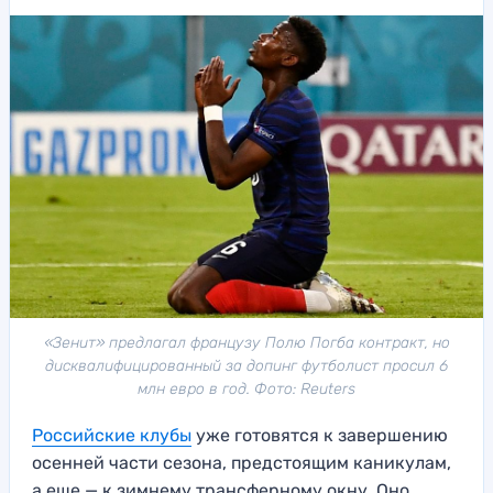
«Зенит» предлагал французу Полю Погба контракт, но
дисквалифицированный за допинг футболист просил 6
млн евро в год. Фото: Reuters
Российские клубы
уже готовятся к завершению
осенней части сезона, предстоящим каникулам,
а еще — к зимнему трансферному окну. Оно