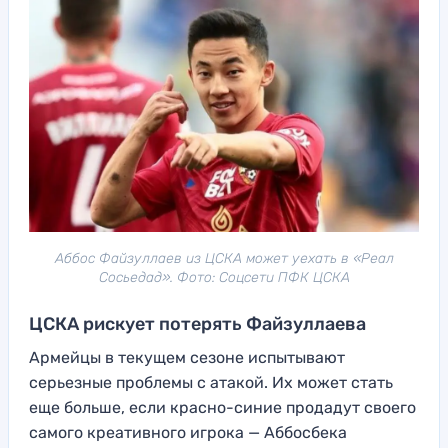
Аббос Файзуллаев из ЦСКА может уехать в «Реал
Сосьедад». Фото: Соцсети ПФК ЦСКА
ЦСКА рискует потерять Файзуллаева
Армейцы в текущем сезоне испытывают
серьезные проблемы с атакой. Их может стать
еще больше, если красно-синие продадут своего
самого креативного игрока — Аббосбека