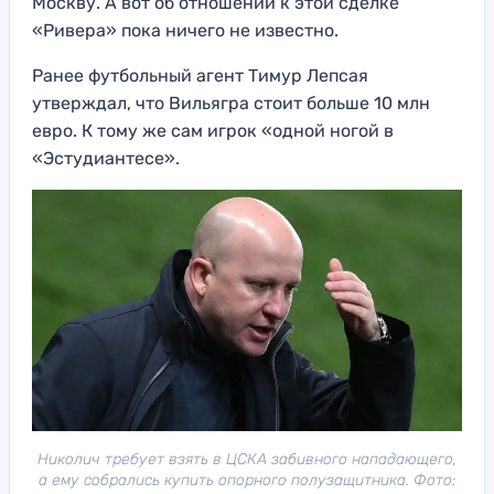
Москву. А вот об отношении к этой сделке
«Ривера» пока ничего не известно.
Ранее футбольный агент Тимур Лепсая
утверждал, что Вильягра стоит больше 10 млн
евро. К тому же сам игрок «одной ногой в
«Эстудиантесе».
Николич требует взять в ЦСКА забивного нападающего,
а ему собрались купить опорного полузащитника. Фото: