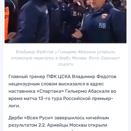
Владимир Федотов и Гильермо Абаскаль устроили
словесную перепалку в дерби Москвы. Фото: Скриншот
соцсети
Главный тренер ПФК ЦСКА Владимир Федотов
нецензурным словом высказался в адрес
наставника «Спартака» Гильермо Абаскаля во
время матча 13-го тура Российской премьер-
лиги.
Дерби «Всея Руси» завершилось ничейным
результатом 2:2. Армейцы Москвы открыли