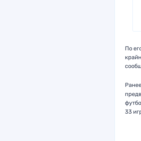
По ег
крайн
сообщ
Ранее
предв
футбо
33 иг