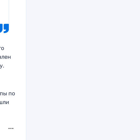
то
влен
у.
опы по
ошли