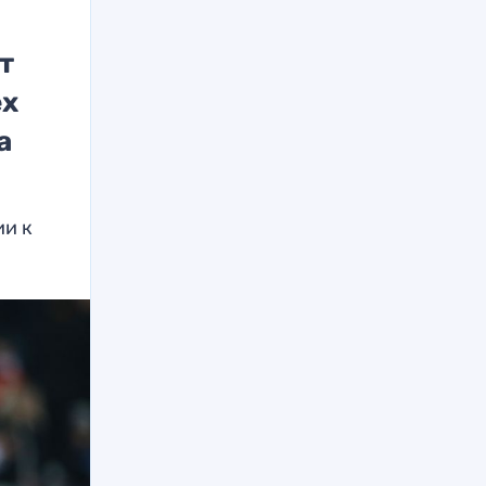
т
ех
а
ии к