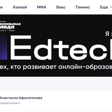
ие
Хоккей
MMA
Бокс
Теннис
Еще
Анастасия Афиногенова
Корреспондент