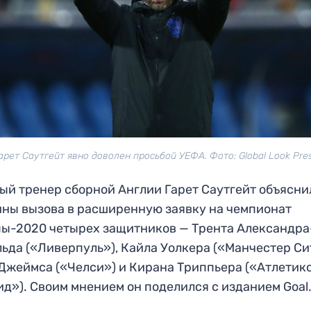
арет Саутгейт явно доволен просьбой УЕФА. Фото: Global Look Pre
ый тренер сборной Англии Гарет Саутгейт объясни
ны вызова в расширенную заявку на чемпионат
ы-2020 четырех защитников — Трента Александра
ьда («Ливерпуль»), Кайла Уолкера («Манчестер Си
Джеймса («Челси») и Кирана Триппьера («Атлетик
д»). Своим мнением он поделился с изданием Goal