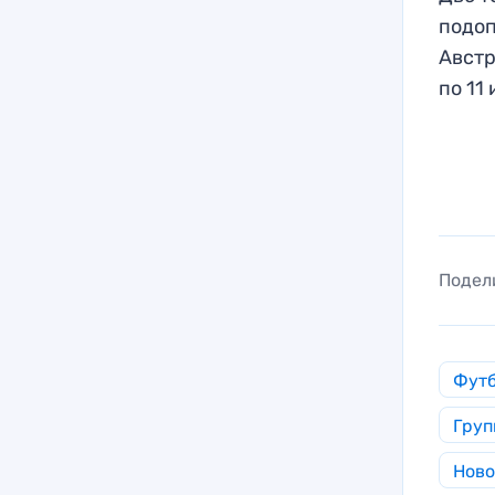
подоп
Австр
по 11
Подел
Фут
Груп
Ново