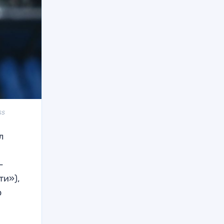
ss
л
-
ти»),
о
.