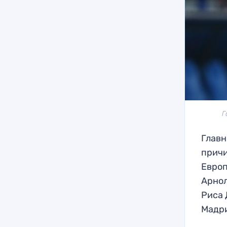
Г
Главн
причи
Европ
Арнол
Риса 
Мадри