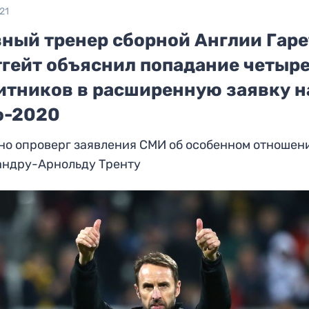
21
вный тренер сборной Англии Гаре
тгейт объяснил попадание четыр
итников в расширенную заявку н
о-2020
но опроверг заявления СМИ об особенном отношен
андру-Арнольду Тренту