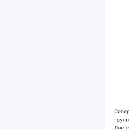
Сопе
групп
Две т