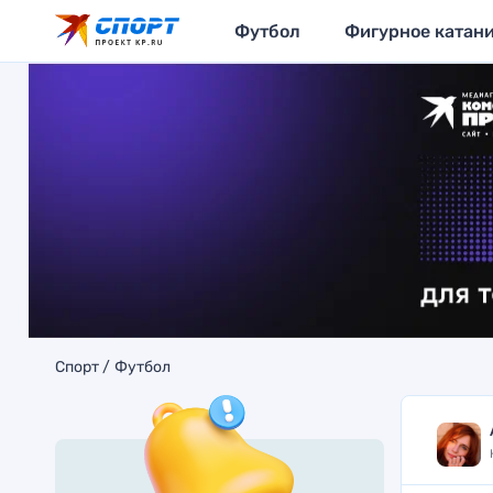
Футбол
Фигурное катан
Спорт
Футбол