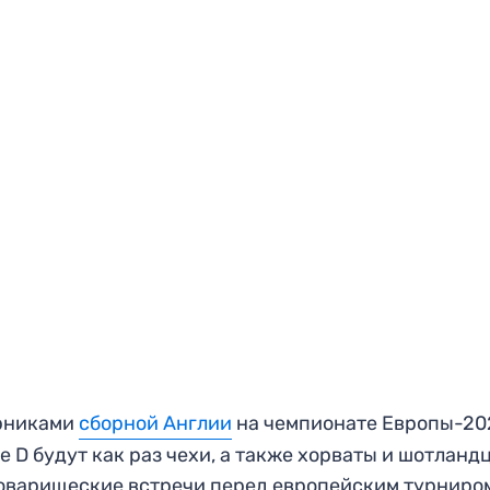
рниками
сборной Англии
на чемпионате Европы-20
е D будут как раз чехи, а также хорваты и шотланд
оварищеские встречи перед европейским турниро