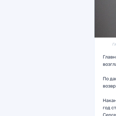
Г
Главн
возгл
По да
возвр
Накан
год с
Серге