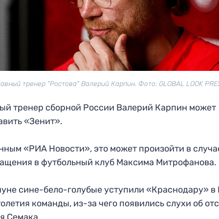
лавный тренер "Ростова" Валерий Карпин. Фото: GLOBAL LOOK PRE
ый тренер сборной России Валерий Карпин может
авить «Зенит».
нным «РИА Новости», это может произойти в случа
ащения в футбольный клуб Максима Митрофанова.
уне сине-бело-голубые уступили «Краснодару» в
толетия команды, из-за чего появились слухи об от
я Семака.