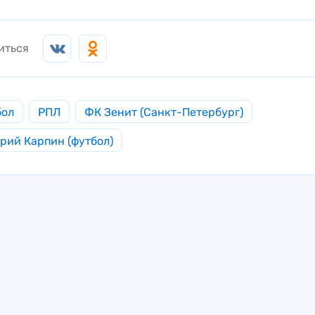
иться
бол
РПЛ
ФК Зенит (Санкт-Петербург)
рий Карпин (футбол)