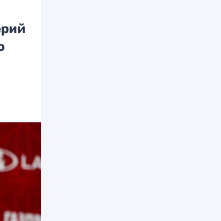
ерий
о