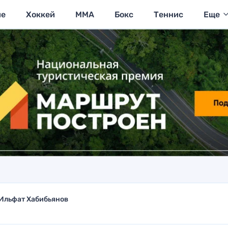
ие
Хоккей
MMA
Бокс
Теннис
Еще
Ильфат Хабибьянов