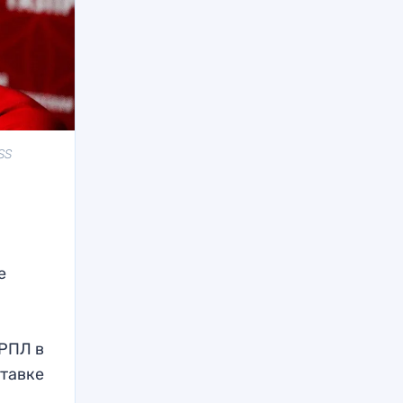
SS
е
 РПЛ в
ставке