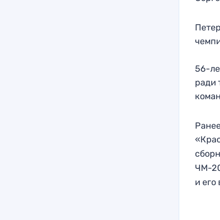
Петер
чемпи
56-ле
ради 
кома
Ранее
«Кра
сбор
ЧМ-20
и его