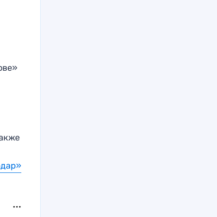
ове»
Также
одар»