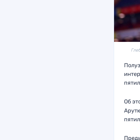
Гле
Полуз
интер
пятил
Об эт
Арутю
пятил
Преды