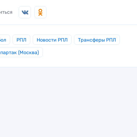
иться
бол
РПЛ
Новости РПЛ
Трансферы РПЛ
партак (Москва)