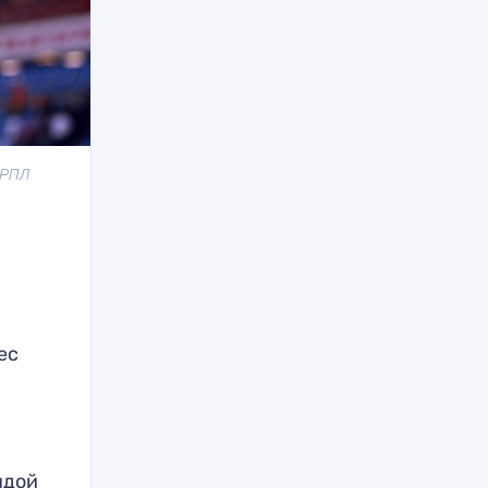
 РПЛ
ес
ндой