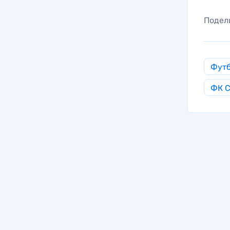
Подел
Фут
ФК С