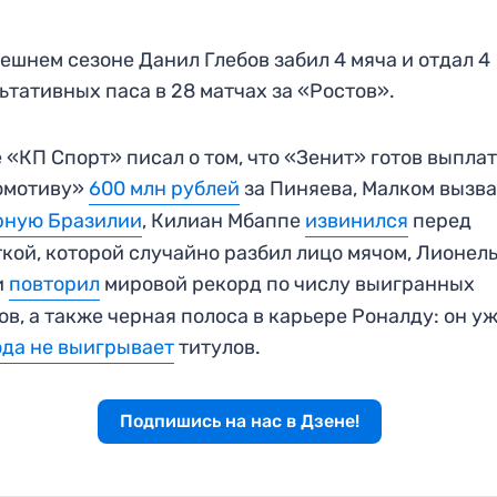
ешнем сезоне Данил Глебов забил 4 мяча и отдал 4
ьтативных паса в 28 матчах за «Ростов».
 «КП Спорт» писал о том, что «Зенит» готов выпла
омотиву»
600 млн рублей
за Пиняева, Малком вызв
рную Бразилии
, Килиан Мбаппе
извинился
перед
кой, которой случайно разбил лицо мячом, Лионел
и
повторил
мировой рекорд по числу выигранных
ов, а также черная полоса в карьере Роналду: он у
ода не выигрывает
титулов.
Подпишись на нас в Дзене!