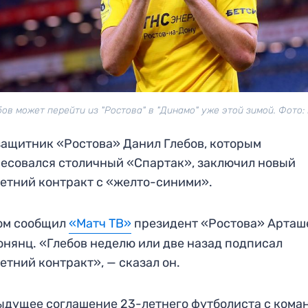
бов может перейти из "Ростова" в "Динамо" уже этой зимой. Фото:
ащитник «Ростова» Данил Глебов, которым
есовался столичный «Спартак», заключил новый
етний контракт с «желто-синими».
ом сообщил
«Матч ТВ»
президент «Ростова» Арташ
нянц. «Глебов неделю или две назад подписал
етний контракт», — сказал он.
дущее соглашение 23-летнего футболиста с кома