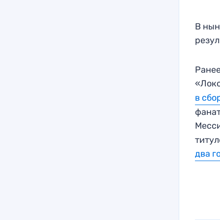
В нын
резул
Ранее
«Лок
в сбо
фанат
Месс
титул
два г