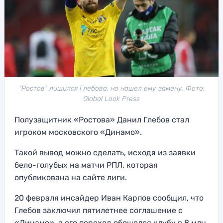
"Ростов" лишился Глебова, но нашел ему замену. Фото:
Global Look Press
Полузащитник «Ростова» Данил Глебов стал
игроком московского «Динамо».
Такой вывод можно сделать, исходя из заявки
бело-голубых на матчи РПЛ, которая
опубликована на сайте лиги.
20 февраля инсайдер Иван Карпов сообщил, что
Глебов заключил пятилетнее соглашение с
«Динамо», а его переход обошелся клубу в 8 млн