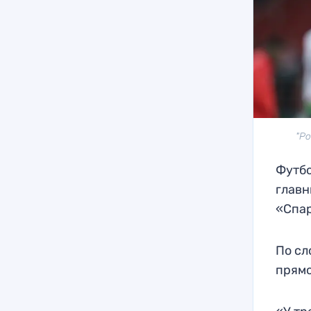
"Ро
Футбо
главн
«Спар
По сл
прямо