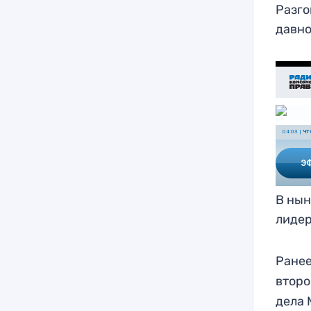
Разго
давно
В нын
лидер
Ранее
втор
дела 