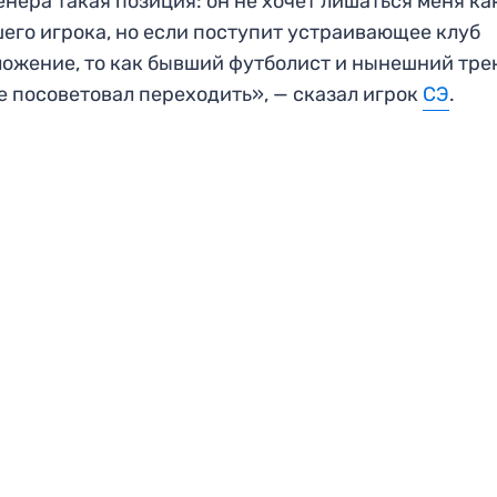
енера такая позиция: он не хочет лишаться меня ка
его игрока, но если поступит устраивающее клуб
ожение, то как бывший футболист и нынешний тре
е посоветовал переходить», — сказал игрок
СЭ
.