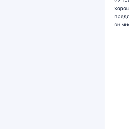
«У тр
хорош
предл
он мн