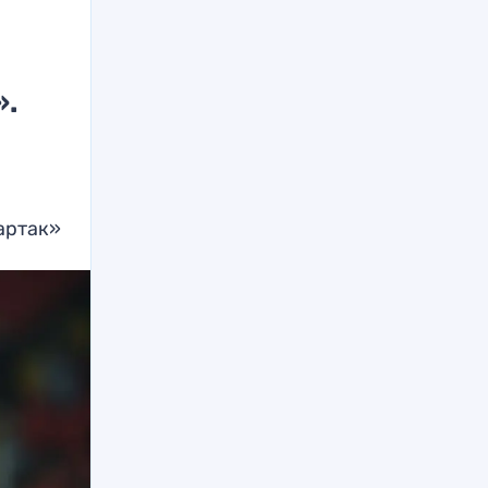
».
партак»