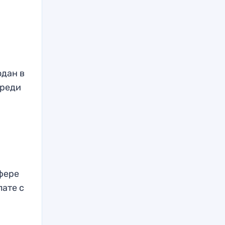
одан в
среди
фере
лате с