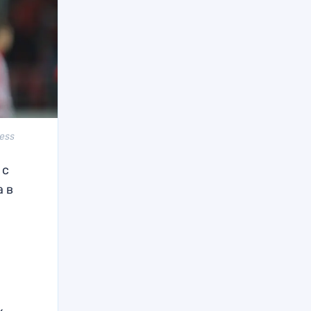
ress
 с
 в