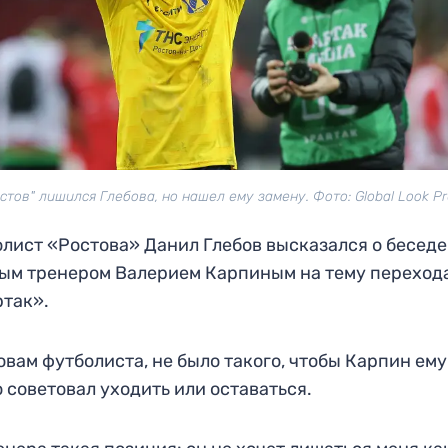
стов" лишился Глебова, но нашел ему замену. Фото: Global Look P
лист «Ростова» Данил Глебов высказался о беседе
ым тренером Валерием Карпиным на тему перехода
так».
овам футболиста, не было такого, чтобы Карпин ему
 советовал уходить или оставаться.