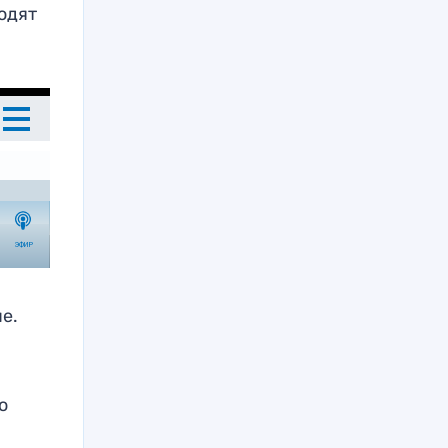
одят
е.
о