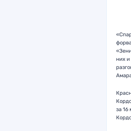
«Спар
форва
«Зени
них и
разго
Амар
Красн
Кордо
за 16
Кордо