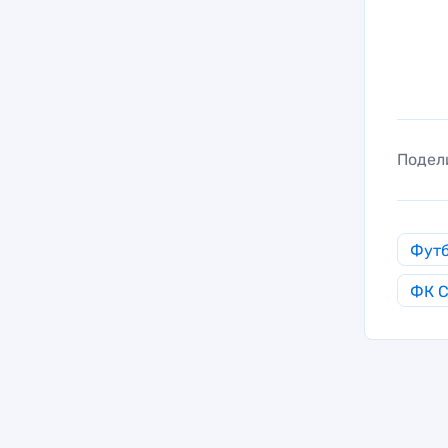
Подел
Фут
ФК С