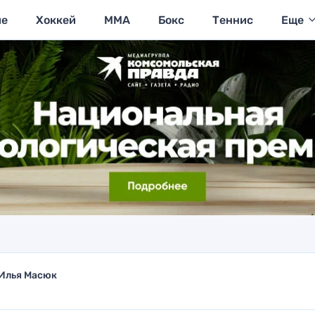
ие
Хоккей
MMA
Бокс
Теннис
Еще
Илья Масюк