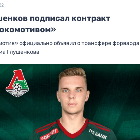
22
шенков подписал контракт
Локомотивом»
мотив» официально объявил о трансфере форварда
ма Глушенкова