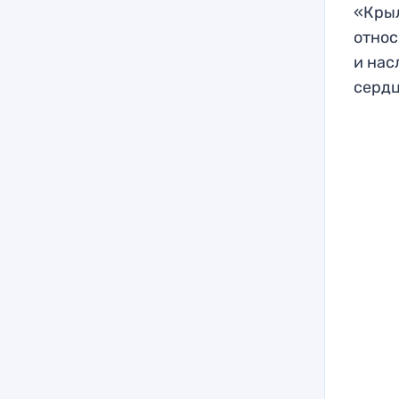
«Крыл
относ
и нас
сердц