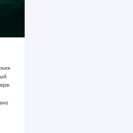
ских
ный
ере.
ано