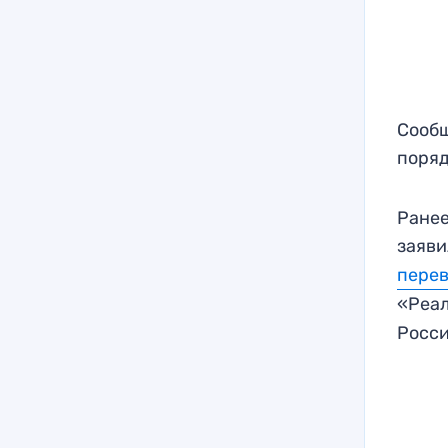
Сообщ
поряд
Ранее
заяви
перев
«Реал
Росси