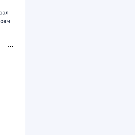
вал
моем