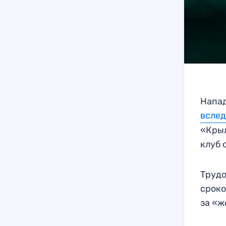
Напа
вслед
«Крыл
клуб 
Трудо
сроко
за «ж