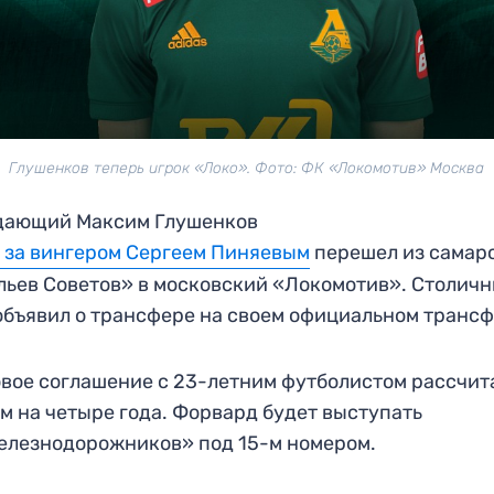
Глушенков теперь игрок «Локо». Фото: ФК «Локомотив» Москва
дающий Максим Глушенков
 за вингером Сергеем Пиняевым
перешел из самар
ьев Советов» в московский «Локомотив». Столич
объявил о трансфере на своем официальном трансф
вое соглашение с 23-летним футболистом рассчит
м на четыре года. Форвард будет выступать
елезнодорожников» под 15-м номером.