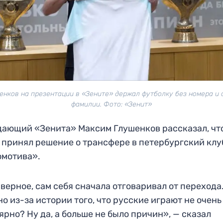
енков на презентации в «Зените» держал футболку без номера и 
фамилии. Фото: «Зенит»
ающий «Зенита» Максим Глушенков рассказал, чт
 принял решение о трансфере в петербургский клу
омотива».
аверное, сам себя сначала отговаривал от перехода
о из-за истории того, что русские играют не очень
ярно? Ну да, а больше не было причин», — сказал