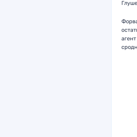
Глуше
Форва
остат
агент
сродн