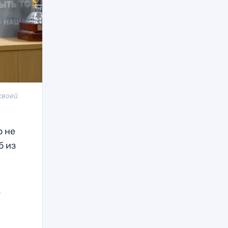
своей
о не
б из
.