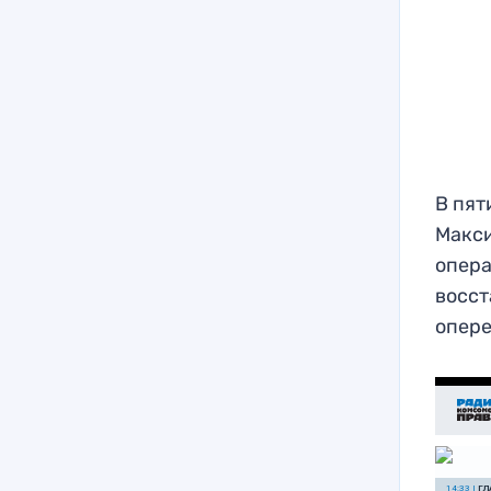
В пят
Макси
опера
восст
опере