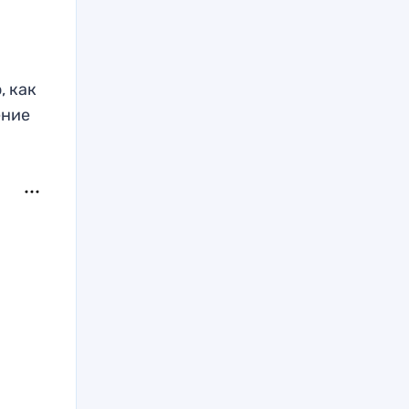
, как
ение