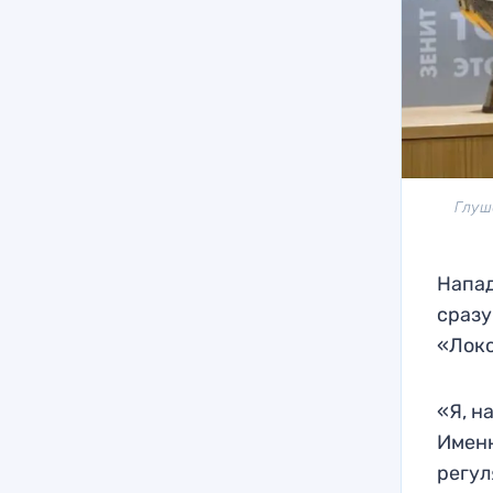
Глуш
Напад
сразу
«Лок
«Я, н
Именн
регул