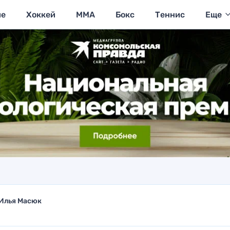
ие
Хоккей
MMA
Бокс
Теннис
Еще
Илья Масюк