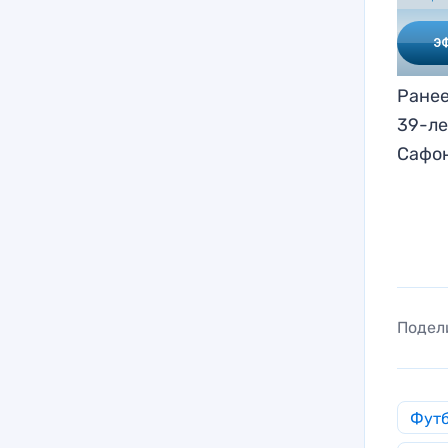
Ранее
39-ле
Сафон
Подел
Фут