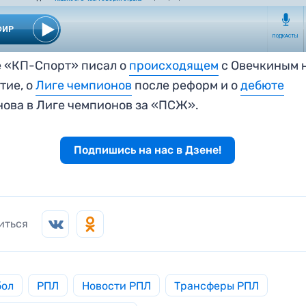
 «КП-Спорт» писал о
происходящем
с Овечкиным н
тие, о
Лиге чемпионов
после реформ и о
дебюте
ова в Лиге чемпионов за «ПСЖ».
Подпишись на нас в Дзене!
иться
бол
РПЛ
Новости РПЛ
Трансферы РПЛ