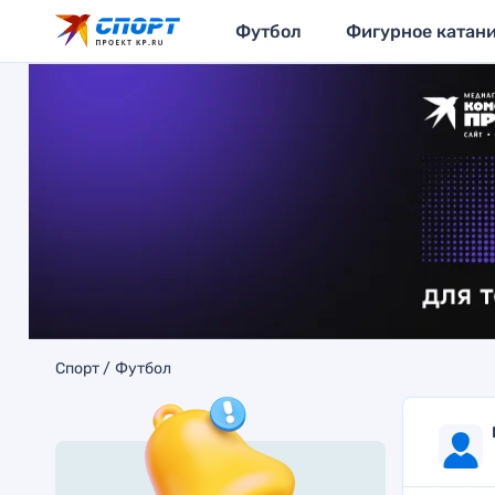
Футбол
Фигурное катан
Спорт
Футбол