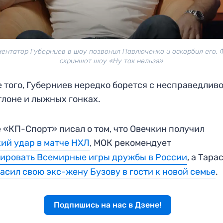
ентатор Губерниев в шоу позвонил Павлюченко и оскорбил его. 
скриншот шоу «Ну так нельзя»
 того, Губерниев нередко борется с несправедлив
тлоне и лыжных гонках.
 «КП-Спорт» писал о том, что Овечкин получил
ий удар в матче НХЛ
, МОК рекомендует
ировать Всемирные игры дружбы в России
, а Тара
асил свою экс-жену Бузову в гости к новой семье
.
Подпишись на нас в Дзене!