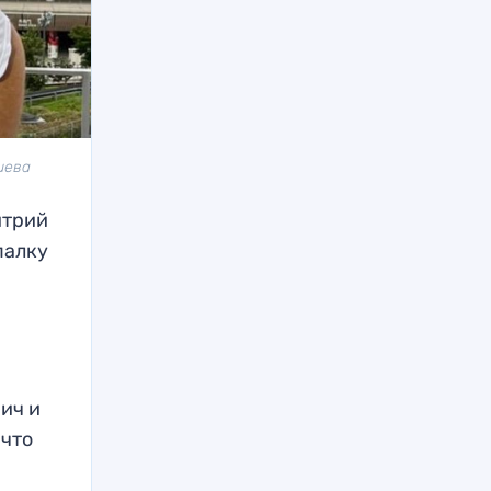
иева
итрий
палку
ич и
 что