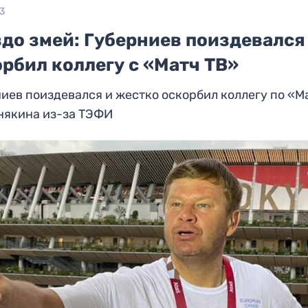
23
до змей: Губерниев поиздевался
рбил коллегу с «Матч ТВ»
иев поиздевался и жестко оскорбил коллегу по «М
някина из-за ТЭФИ