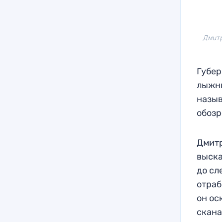
Дмитр
Губер
лыжны
назыв
обозр
Дмитр
выска
до сл
отраб
он ос
скана