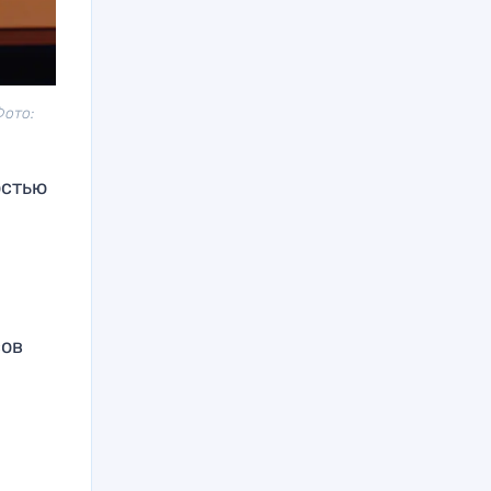
Фото:
остью
сов