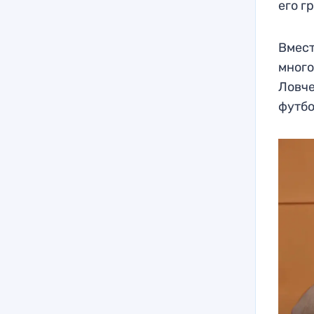
его г
Вмест
много
Ловче
футбо