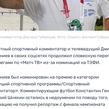
екомментатор Дмитрий Губерниев. Фото: Соцсети Дмитрия Губерн
тный спортивный комментатор и телеведущий Дм
ниев в своих соцсетях продолжил словесную пере
легами по «Матч ТВ» из-за номинаций на ТЭФИ.
ниев был номинирован на премию в категории
ущий спортивной программы/Спортивный
нтатор». Комментирующие футбол Константин Ген
ий Шнякин остались в недоумении по поводу того,
ацию не получил репортаж с финала чемпионата