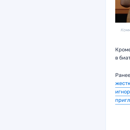
Комм
Кроме
в биа
Ранее
жестк
игнор
пригл