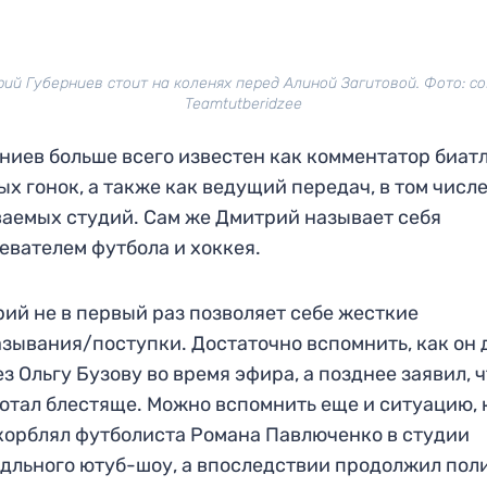
ий Губерниев стоит на коленях перед Алиной Загитовой. Фото: с
Teamtutberidzee
ниев больше всего известен как комментатор биат
х гонок, а также как ведущий передач, в том числе
аемых студий. Сам же Дмитрий называет себя
евателем футбола и хоккея.
ий не в первый раз позволяет себе жесткие
зывания/поступки. Достаточно вспомнить, как он 
ез Ольгу Бузову во время эфира, а позднее заявил, 
отал блестяще. Можно вспомнить еще и ситуацию, 
корблял футболиста Романа Павлюченко в студии
дльного ютуб-шоу, а впоследствии продолжил пол