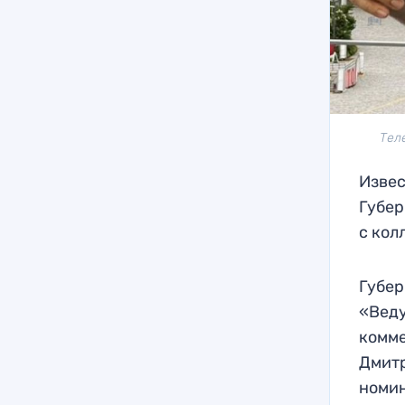
Тел
Извес
Губер
с кол
Губер
«Вед
комме
Дмитр
номин