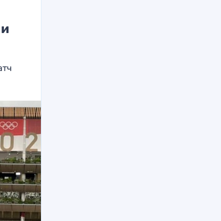
 и
атч