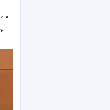
 и во
й
ги