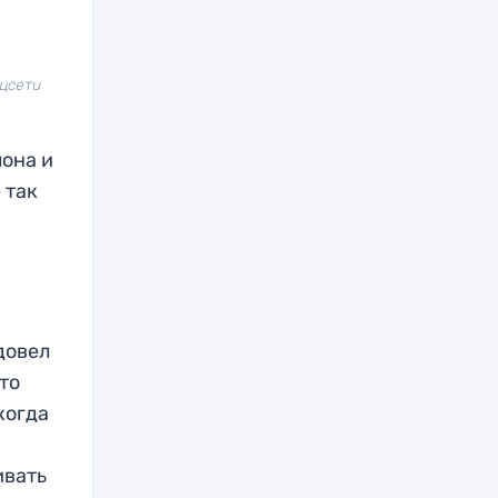
оцсети
лона и
 так
довел
что
когда
ивать