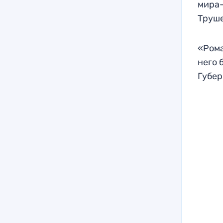
мира-
Труш
«Рома
него 
Губер