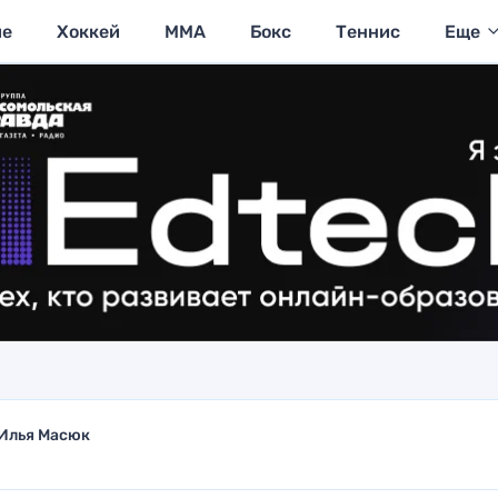
ие
Хоккей
MMA
Бокс
Теннис
Еще
Илья Масюк