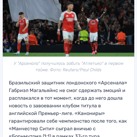
У "Арсенала" получилось забить "Атлетико" в первом
тайме. Фото: Reuters/Paul Childs
Бразильский защитник лондонского «Арсенала»
Габриэл Магальяйнс не смог сдержать эмоций и
расплакался в тот момент, когда до него дошла
новость о завоевании клубом титула в
английской Премьер-лиге. «Канониры»
гарантировали себе чемпионство после того, как
«Манчестер Сити» сыграл вничью с
«Борнмутом» (1:1) в рамках 37-го тура.