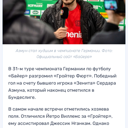
Азмун стал худшим в чемпионате Германии. Фото:
Официальный сайт «Байера»
В 31-м туре чемпионата Германии по футболу
«Байер» разгромил «Гройтер Фюрт». Победный
гол на счету бывшего игрока «Зенита» Сердара
Азмуна, который наконец отметился в
Бундеслиге.
В самом начале встречи отметились хозяева
поля. Отличился Йетро Виллемс за «Гройтер»,
ему ассистировал Джессик Нганкам. Однако