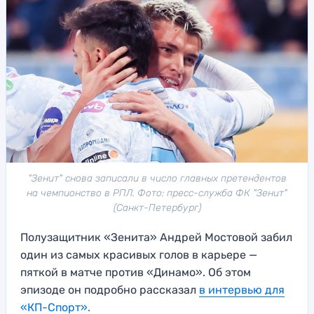
"Зенит" снова записали в число главных претендентов
на чемпионство в РПЛ. Фото: пресс-служба ФК "Зенит"
(Санкт-Петербург)
Полузащитник «Зенита» Андрей Мостовой забил
один из самых красивых голов в карьере —
пяткой в матче против «Динамо». Об этом
эпизоде он подробно рассказал
в интервью для
«КП-Спорт».