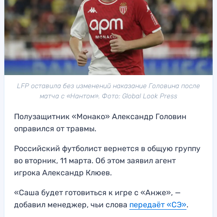
LFP оставила без изменений наказание Головина после
матча с «Нантом». Фото: Global Look Press
Полузащитник «Монако» Александр Головин
оправился от травмы.
Российский футболист вернется в общую группу
во вторник, 11 марта. Об этом заявил агент
игрока Александр Клюев.
«Саша будет готовиться к игре с «Анже», —
добавил менеджер, чьи слова
передаёт «СЭ»
.