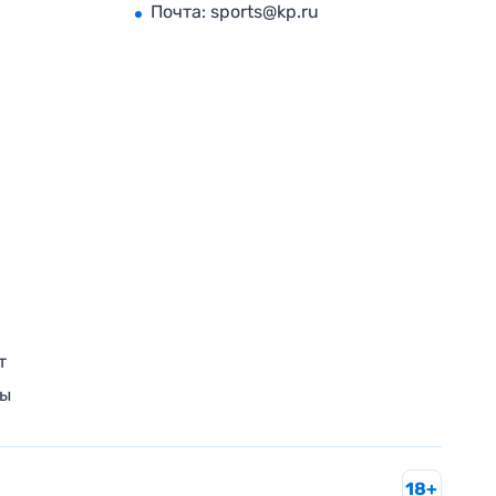
Почта:
sports@kp.ru
т
ры
18+