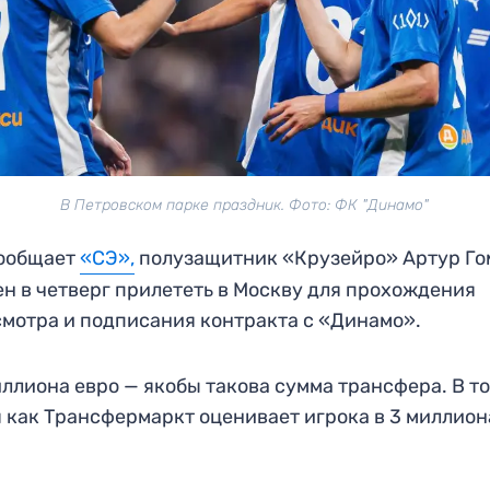
В Петровском парке праздник. Фото: ФК "Динамо"
сообщает
«СЭ»,
полузащитник «Крузейро» Артур Го
н в четверг прилететь в Москву для прохождения
мотра и подписания контракта с «Динамо».
иллиона евро — якобы такова сумма трансфера. В т
 как Трансфермаркт оценивает игрока в 3 миллион