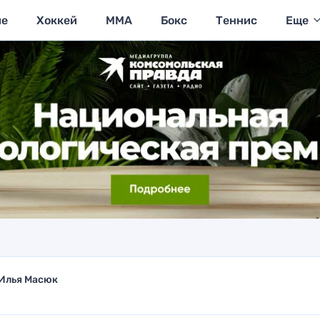
ие
Хоккей
MMA
Бокс
Теннис
Еще
Илья Масюк