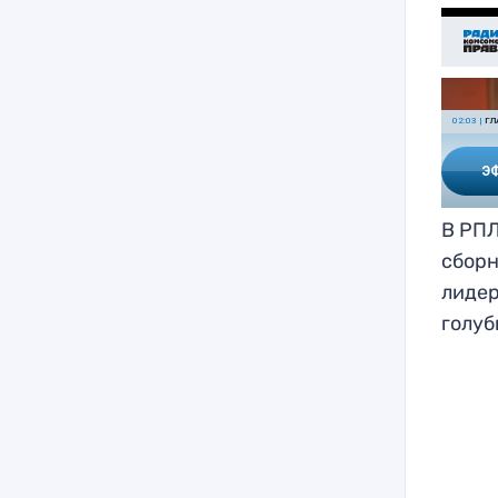
В РПЛ
сборн
лидер
голуб