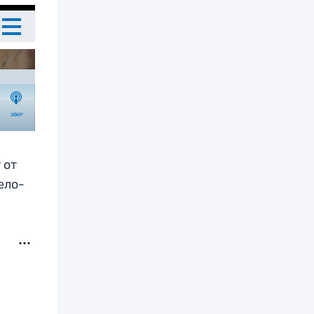
 от
ело-