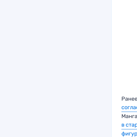
Ранее
согла
Манга
в ста
фигу