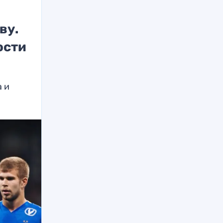
ву.
ости
а и