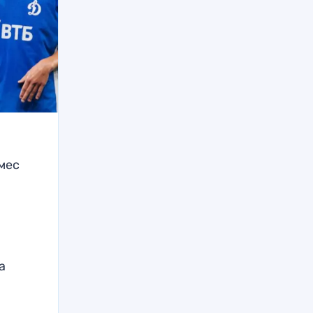
мес
о
а