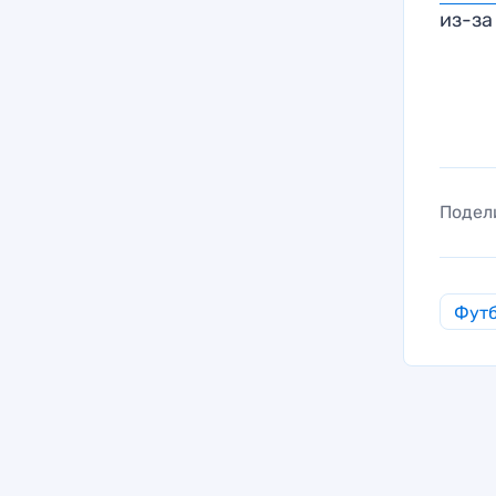
из-за
Подел
Фут