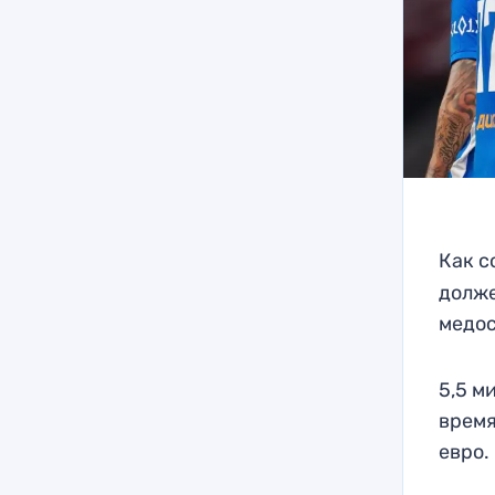
Как 
долже
медос
5,5 м
время
евро.