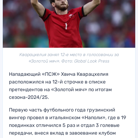
Кварацхелия занял 12‑е место в голосовании за
«Золотой мяч». Фото: Global Look Press
Нападающий «ПСЖ» Хвича Кварацхелия
расположился на 12-й строчке в списке
претендентов на «Золотой мяч» по итогам
сезона-2024/25.
Первую часть футбольного года грузинский
вингер провел в итальянском «Наполи», где в 19
поединках отличился 5 раз и отдал 3 голевые
передачи, внеся вклад в завоевание клубом