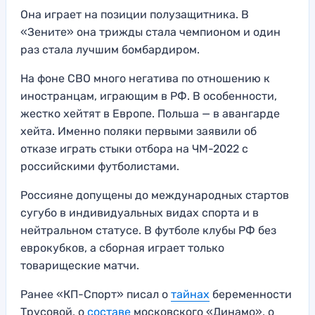
Она играет на позиции полузащитника. В
«Зените» она трижды стала чемпионом и один
раз стала лучшим бомбардиром.
На фоне СВО много негатива по отношению к
иностранцам, играющим в РФ. В особенности,
жестко хейтят в Европе. Польша — в авангарде
хейта. Именно поляки первыми заявили об
отказе играть стыки отбора на ЧМ-2022 с
российскими футболистами.
Россияне допущены до международных стартов
сугубо в индивидуальных видах спорта и в
нейтральном статусе. В футболе клубы РФ без
еврокубков, а сборная играет только
товарищеские матчи.
Ранее «КП-Спорт» писал о
тайнах
беременности
Трусовой, о
составе
московского «Динамо», о