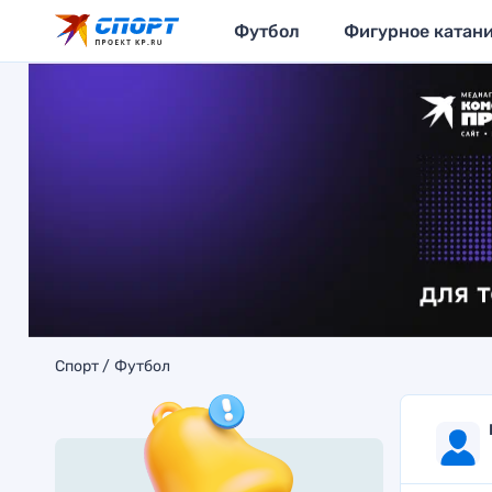
Футбол
Фигурное катан
Спорт
Футбол