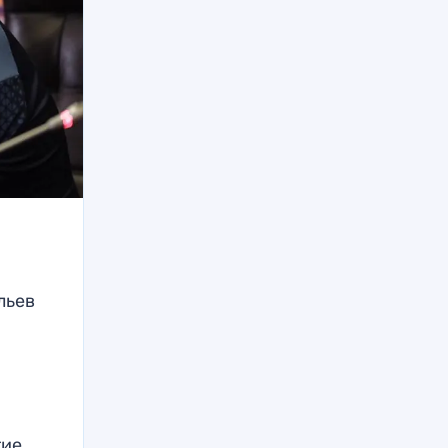
льев
тие