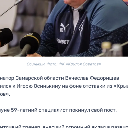
Осинькин. Фото: ФК «Крылья Советов»
натор Самарской области Вячеслав Федорищев
ился к Игорю Осинькину на фоне отставки из «Кры
ов».
уне 59-летний специалист покинул свой пост.
нтливый тренер, внесший огромный вклад в разви