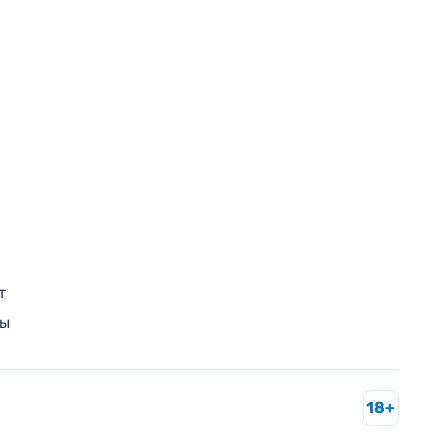
т
ры
18+