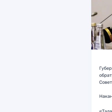
Губер
обрат
Совет
Накан
«Тала