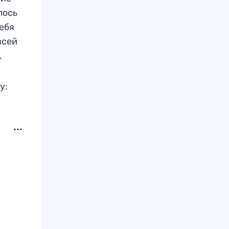
лось
себя
всей
.
у: