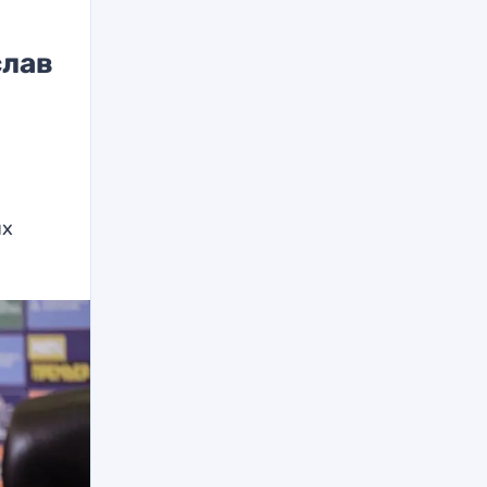
слав
ях