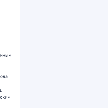
аимным
хода
ц,
ьским