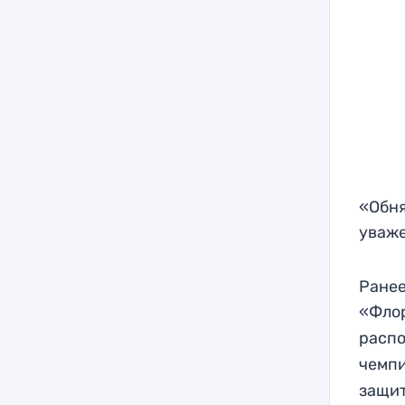
«Обня
уваже
Ранее
«Фло
расп
чемп
защи