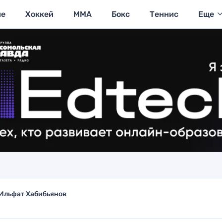
ие
Хоккей
MMA
Бокс
Теннис
Еще
Ильфат Хабибьянов