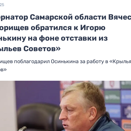
25
ернатор Самарской области Вяче
орищев обратился к Игорю
нькину на фоне отставки из
ыльев Советов»
ищев поблагодарил Осинькина за работу в «Крыль
ов»