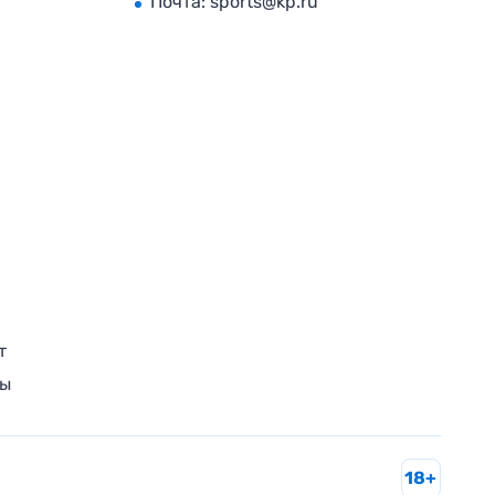
Почта:
sports@kp.ru
т
ры
18+