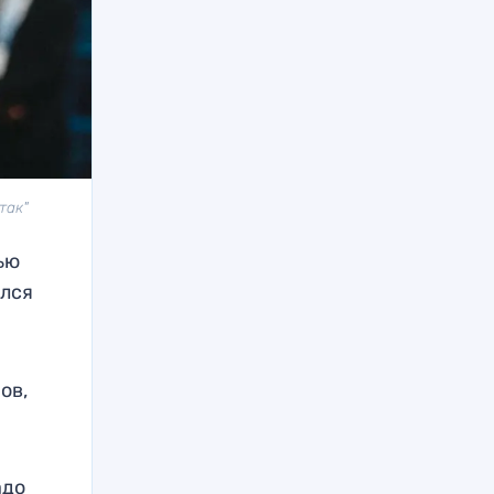
так"
ью
улся
ов,
адо