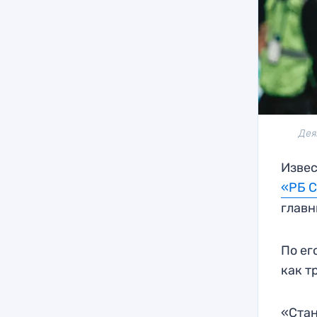
Дея
Извес
«РБ 
главн
По ег
как т
«Стан