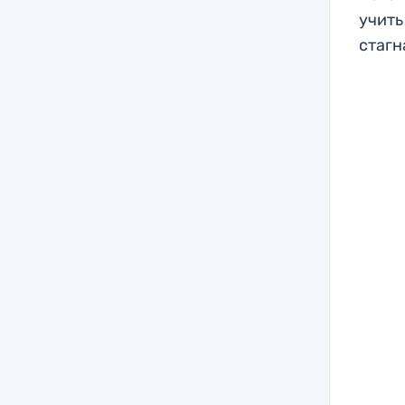
учить
стагн