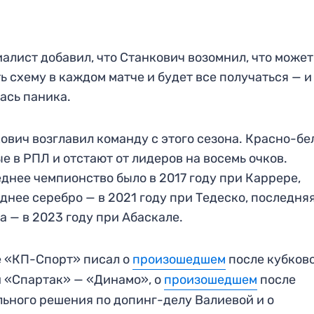
алист добавил, что Станкович возомнил, что может
ь схему в каждом матче и будет все получаться — и
ась паника.
ович возглавил команду с этого сезона. Красно-б
е в РПЛ и отстают от лидеров на восемь очков.
днее чемпионство было в 2017 году при Каррере,
днее серебро — в 2021 году при Тедеско, последня
а — в 2023 году при Абаскале.
 «КП-Спорт» писал о
произошедшем
после кубков
 «Спартак» — «Динамо», о
произошедшем
после
ьного решения по допинг-делу Валиевой и о