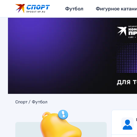
Футбол
Фигурное катан
Спорт
Футбол