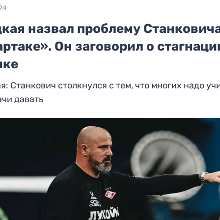
24
цкая назвал проблему Станковича
ртаке». Он заговорил о стагнаци
ике
я: Станкович столкнулся с тем, что многих надо уч
ачи давать