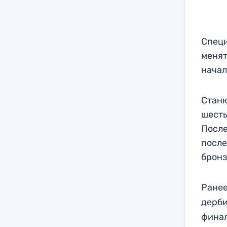
Специ
менят
начал
Станк
шесты
После
после
бронз
Ранее
дерби
финал