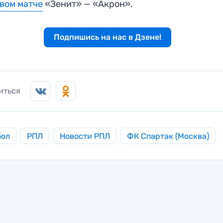
вом матче
«Зенит» — «Акрон».
Подпишись на нас в Дзене!
иться
бол
РПЛ
Новости РПЛ
ФК Спартак (Москва)