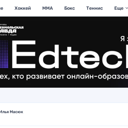
ие
Хоккей
MMA
Бокс
Теннис
Еще
Илья Масюк