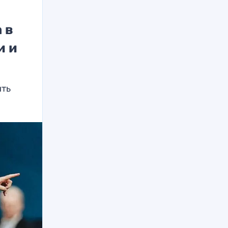
 в
и и
ить