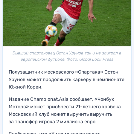
Бывший спартаковец Остон Урунов так и не заиграл в
европейском футболе. Фото: Global Look Press
Полузащитник московского «Спартака» Остон
Урунов может продолжить карьеру в чемпионате
Южной Кореи.
Издание Championat.Asia сообщает, «Чонбук
Моторс» может приобрести 21-летнего хавбека.
Московский клуб может выручить выручить
за трансфер игрока 2 миллиона евро.
Сообщалось, что «Химки» также ведут