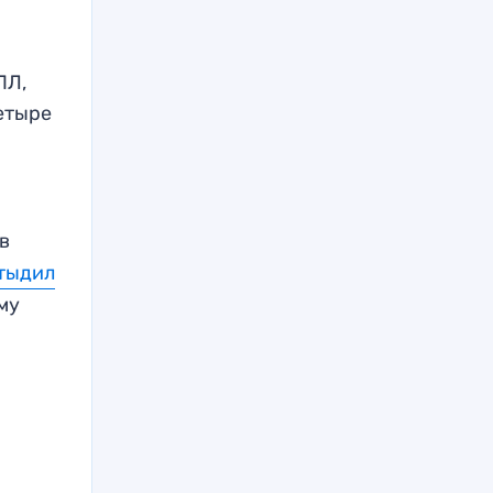
ПЛ,
етыре
в
тыдил
му