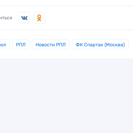
иться
бол
РПЛ
Новости РПЛ
ФК Спартак (Москва)