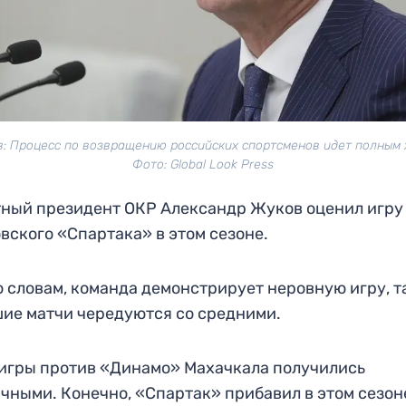
: Процесс по возвращению российских спортсменов идет полным 
Фото: Global Look Press
ный президент ОКР Александр Жуков оценил игру
вского «Спартака» в этом сезоне.
о словам, команда демонстрирует неровную игру, т
ие матчи чередуются со средними.
игры против «Динамо» Махачкала получились
чными. Конечно, «Спартак» прибавил в этом сезон