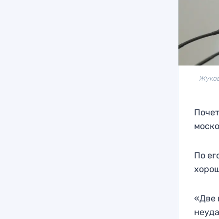
Жуков
Почет
моско
По ег
хорош
«Две 
неуда