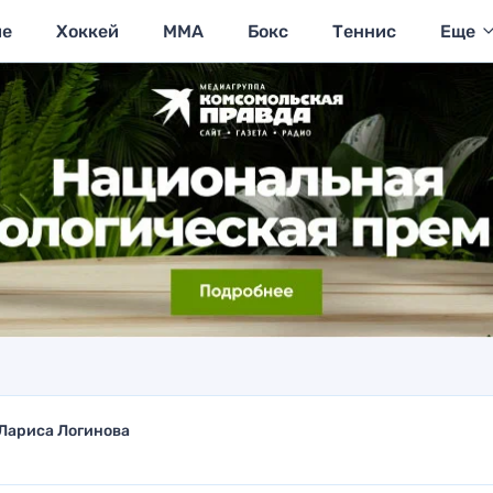
ие
Хоккей
MMA
Бокс
Теннис
Еще
Лариса Логинова