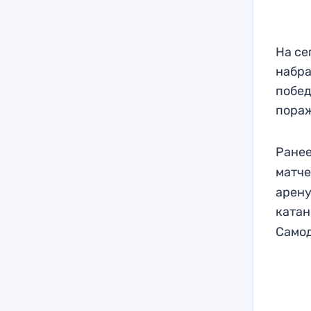
На се
набра
побед
пора
Ране
матче
арену
ката
Самод