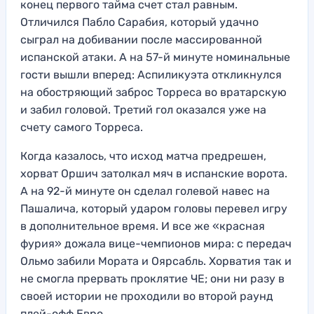
конец первого тайма счет стал равным.
Отличился Пабло Сарабия, который удачно
сыграл на добивании после массированной
испанской атаки. А на 57-й минуте номинальные
гости вышли вперед: Аспиликуэта откликнулся
на обостряющий заброс Торреса во вратарскую
и забил головой. Третий гол оказался уже на
счету самого Торреса.
Когда казалось, что исход матча предрешен,
хорват Оршич затолкал мяч в испанские ворота.
А на 92-й минуте он сделал голевой навес на
Пашалича, который ударом головы перевел игру
в дополнительное время. И все же «красная
фурия» дожала вице-чемпионов мира: с передач
Ольмо забили Мората и Оярсабль. Хорватия так и
не смогла прервать проклятие ЧЕ; они ни разу в
своей истории не проходили во второй раунд
плей-офф Евро.