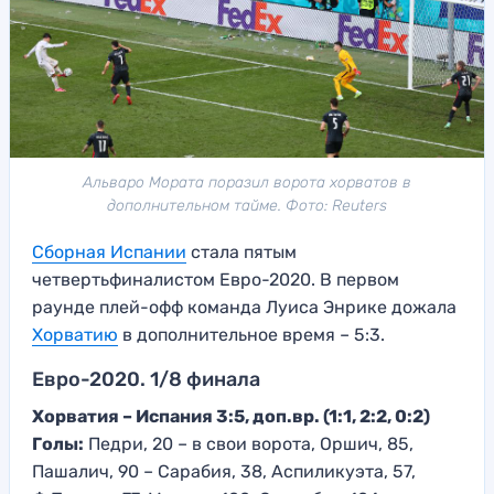
Альваро Мората поразил ворота хорватов в
дополнительном тайме. Фото: Reuters
Сборная Испании
стала пятым
четвертьфиналистом Евро-2020. В первом
раунде плей-офф команда Луиса Энрике дожала
Хорватию
в дополнительное время – 5:3.
Евро-2020. 1/8 финала
Хорватия – Испания 3:5, доп.вр. (1:1, 2:2, 0:2)
Голы:
Педри, 20 – в свои ворота, Оршич, 85,
Пашалич, 90 – Сарабия, 38, Аспиликуэта, 57,