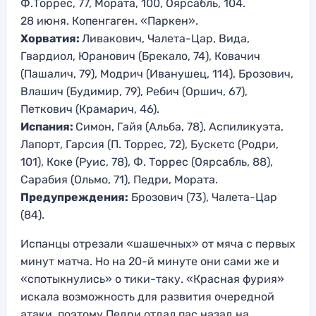
Ф.Торрес, 77, Мората, 100, Оярсабль, 104.
28 июня. Копенгаген. «Паркен».
Хорватия:
Ливакович, Чалета-Цар, Вида,
Гвардиол, Юранович (Брекало, 74), Ковачич
(Пашалич, 79), Модрич (Иванушец, 114), Брозович,
Влашич (Будимир, 79), Ребич (Оршич, 67),
Петкович (Крамарич, 46).
Испания:
Симон, Гайя (Альба, 78), Аспиликуэта,
Лапорт, Гарсия (П. Торрес, 72), Бускетс (Родри,
101), Коке (Руис, 78), Ф. Торрес (Оярсабль, 88),
Сарабия (Ольмо, 71), Педри, Мората.
Предупреждения:
Брозович (73), Чалета-Цар
(84).
Испанцы отрезали «шашечных» от мяча с первых
минут матча. Но на 20-й минуте они сами же и
«спотыкнулись» о тики-таку. «Красная фурия»
искала возможность для развития очередной
атаки, поэтому Педри отдал пас назад на