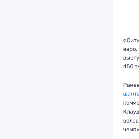
«Сити
евро.
высту
450 т
Ранее
шант
комис
Клауд
волев
чемпи