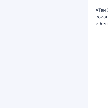
«Тен 
коман
«Чем