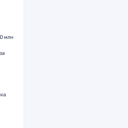
0 млн
за
ика