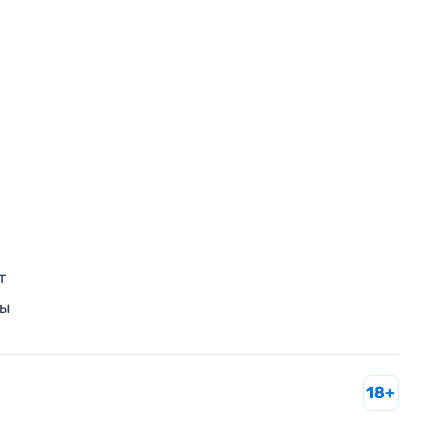
т
ры
18+