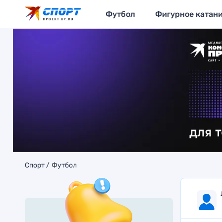
Футбол
Фигурное катан
Спорт
Футбол