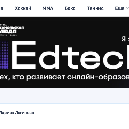
ие
Хоккей
MMA
Бокс
Теннис
Еще
Лариса Логинова