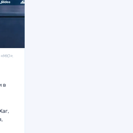
в «МЮ».
и в
Хаг,
,