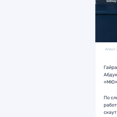
Агент 
Гайра
Абдук
«МЮ»
По сл
работ
скаут