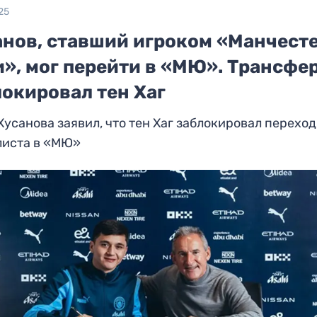
25
анов, ставший игроком «Манчест
», мог перейти в «МЮ». Трансфе
локировал тен Хаг
Хусанова заявил, что тен Хаг заблокировал переход
листа в «МЮ»