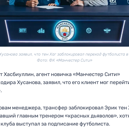
Хусанова заявил, что тен Хаг заблокировал переход футболиста 
Фото: ФК «Манчестер Сити»
т Хасбиуллин, агент новичка «Манчестер Сити»
одира Хусанова, заявил, что его клиент мог перейт
.
овам менеджера, трансфер заблокировал Эрик тен 
авший главным тренером «красных дьяволов», хотя
 клуба выступал за подписание футболиста.