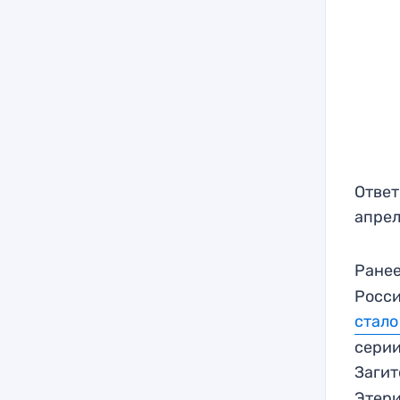
Ответ
апрел
Ранее
Росси
стало
серии
Заги
Этери