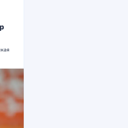
ер
ская