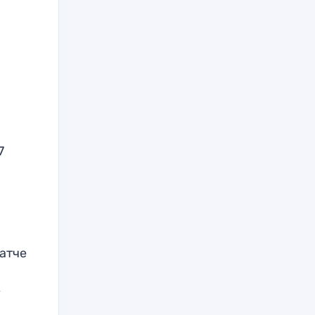
7
атче
а
у