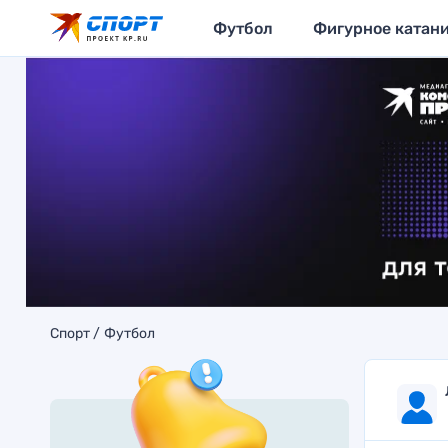
Футбол
Фигурное катан
Спорт
Футбол