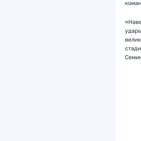
коман
«Наве
удары
велик
стади
Семин