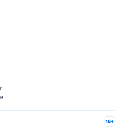
т
ры
18+