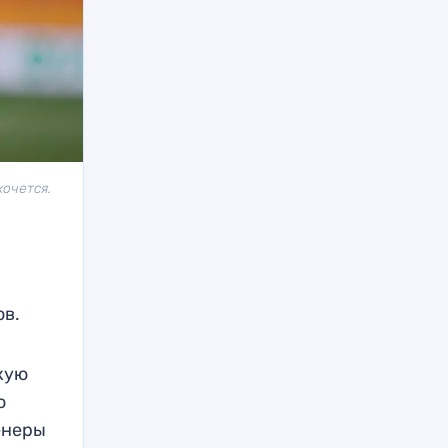
хочется.
ов.
кую
о
енеры