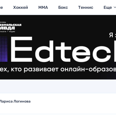
ие
Хоккей
MMA
Бокс
Теннис
Еще
Лариса Логинова