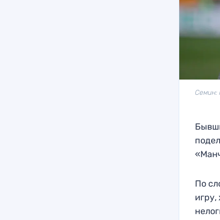
Семин: 
Бывш
подел
«Манч
По сл
игру,
нелог