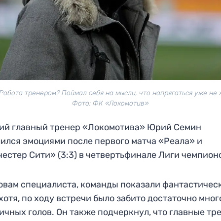
Работа тренером? Поймал себя на мысли, что напрягаться уже не 
Фото: ФК «Локомотив»
ий главный тренер «Локомотива» Юрий Семин
ился эмоциями после первого матча «Реала» и
естер Сити» (3:3) в четвертьфинале Лиги чемпион
овам специалиста, команды показали фантастичес
 хотя, по ходу встречи было забито достаточно мног
ичных голов. Он также подчеркнул, что главные тр