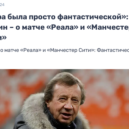
024
ра была просто фантастической»:
н – о матче «Реала» и «Манчест
и»
о матче «Реала» и «Манчестер Сити»: Фантастиче