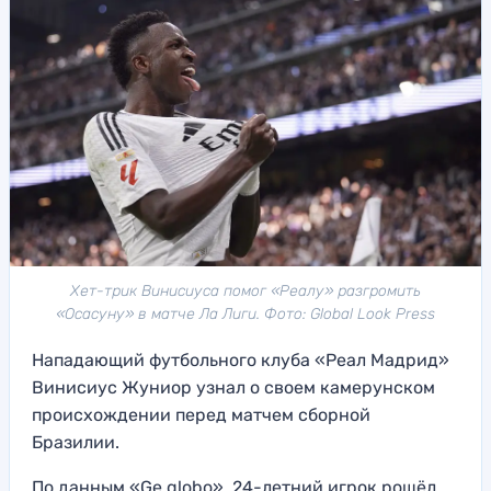
Хет-трик Винисиуса помог «Реалу» разгромить
«Осасуну» в матче Ла Лиги. Фото: Global Look Press
Нападающий футбольного клуба «Реал Мадрид»
Винисиус Жуниор узнал о своем камерунском
происхождении перед матчем сборной
Бразилии.
По данным «Ge.globo», 24-летний игрок рошёл