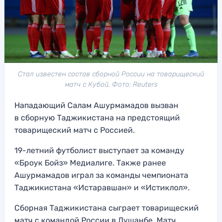
Стал известен состав сборной России на товарищеский
матч с Кубой. Фото: Reuters
Нападающий Салам Ашурмамадов вызван
в сборную Таджикистана на предстоящий
товарищеский матч с Россией.
19-летний футболист выступает за команду
«Броук Бойз» Медиалиге. Также ранее
Ашурмамадов играл за команды чемпионата
Таджикистана «Истаравшан» и «Истиклол».
Сборная Таджикистана сыграет товарищеский
матч с командой России в Душанбе. Матч