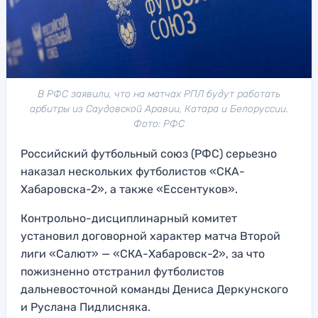
В РФС заявили, что на матчах РПЛ будут работать
арбитры из Саудовской Аравии, Катара и Белоруссии.
Фото: РФС
Российский футбольный союз (РФС) серьезно
наказал нескольких футболистов «СКА-
Хабаровска-2», а также «Ессентуков».
Контрольно-дисциплинарный комитет
установил договорной характер матча Второй
лиги «Салют» — «СКА-Хабаровск-2», за что
пожизненно отстранил футболистов
дальневосточной команды Дениса Деркунского
и Руслана Пидлисняка.