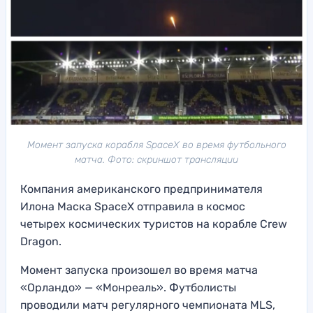
Момент запуска корабля SpaceX во время футбольного
матча. Фото: скриншот трансляции
Компания американского предпринимателя
Илона Маска SpaceX отправила в космос
четырех космических туристов на корабле Crew
Dragon.
Момент запуска произошел во время матча
«Орландо» — «Монреаль». Футболисты
проводили матч регулярного чемпионата MLS,