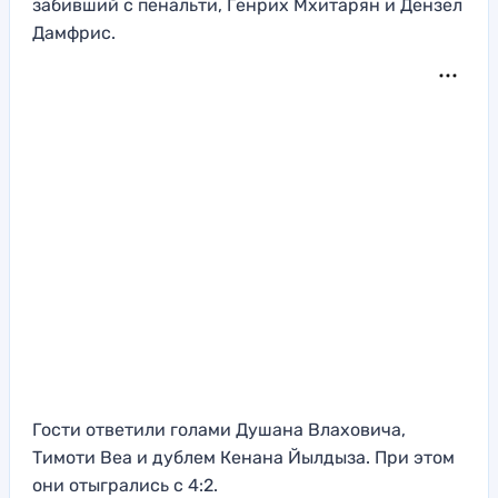
забивший с пенальти, Генрих Мхитарян и Дензел
Дамфрис.
Гости ответили голами Душана Влаховича,
Тимоти Веа и дублем Кенана Йылдыза. При этом
они отыгрались с 4:2.