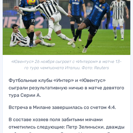
«Ювентус» 26 ноября сыграет с «Интером» в матче 13-
го тура чемпионата Италии. Фото: Reuters
Футбольные клубы «Интер» и «Ювентус»
сыграли результативную ничью в матче девятого
тура Серии А.
Встреча в Милане завершилась со счетом 4:4.
В составе хозяев поля забитыми мячами
отметились следующие: Петр Зелиньски, дважды