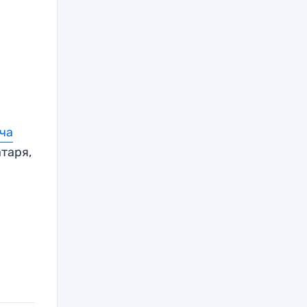
тча
таря,