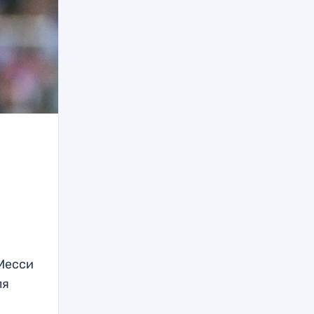
 Месси
ля