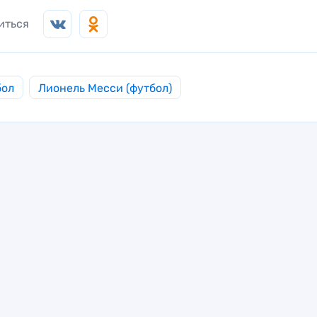
иться
бол
Лионель Месси (футбол)