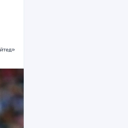
айтед»