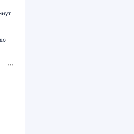
инут
до