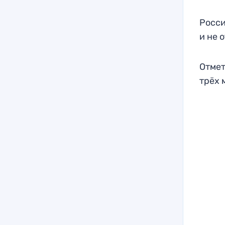
Росси
и не 
Отмет
трёх 