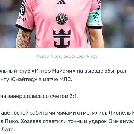
Месси. Фото: Global Look Press
льный клуб «Интер Майами» на выезде обыграл
нту Юнайтед» в матче МЛС.
ча завершилась со счетом 2:1.
таве гостей забитыми мячами отметились Лионель
а Пико. Хозяева ответили точным ударом Эммануэ
 Лата.