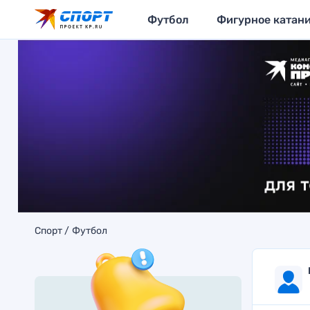
Футбол
Фигурное катан
Спорт
Футбол