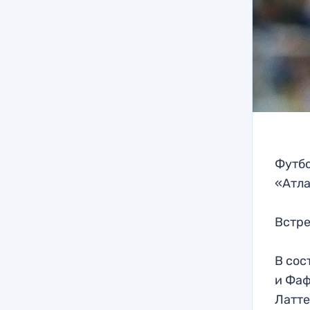
Футбо
«Атла
Встре
В сос
и Фаф
Латте