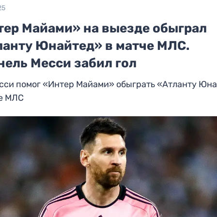
25
тер Майами» на выезде обыграл
ланту Юнайтед» в матче МЛС.
нель Месси забил гол
есси помог «Интер Майами» обыграть «Атланту Юн
че МЛС