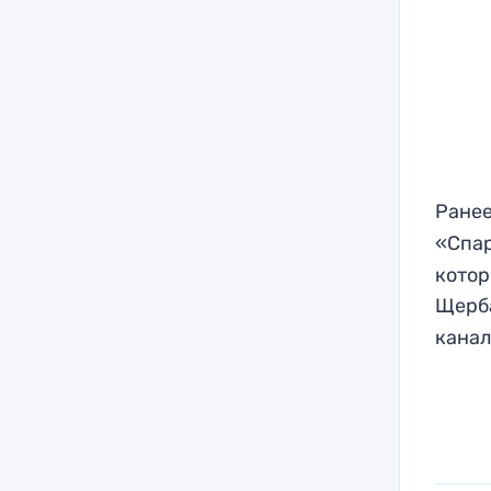
Ранее
«Спар
котор
Щерб
канал