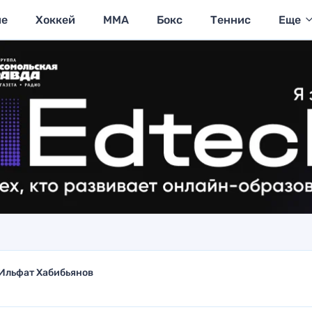
ие
Хоккей
MMA
Бокс
Теннис
Еще
Ильфат Хабибьянов