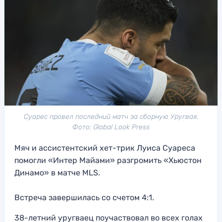
Суарес провел последний матч за сборную Уругвая.
Фото: Global Look Press
Мяч и ассистентский хет-трик Луиса Суареса
помогли «Интер Майами» разгромить «Хьюстон
Динамо» в матче MLS.
Встреча завершилась со счетом 4:1.
38-летний уругваец поучаствовал во всех голах