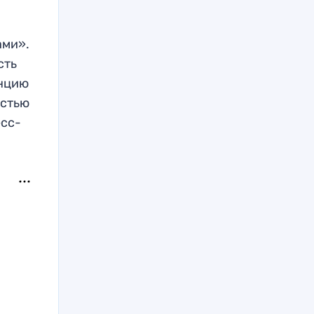
ами».
сть
енцию
остью
есс-