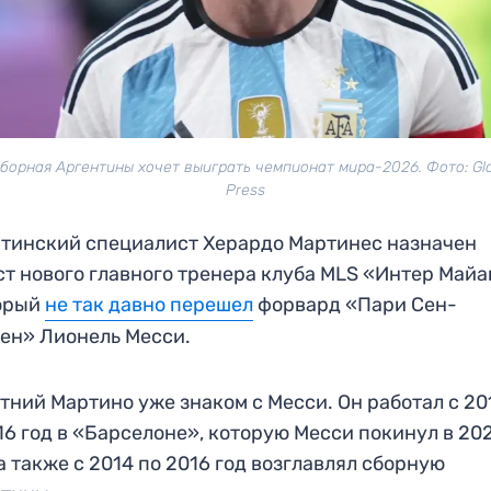
Сборная Аргентины хочет выиграть чемпионат мира-2026. Фото: Glo
Press
тинский специалист Херардо Мартинес назначен
ст нового главного тренера клуба MLS «Интер Майа
торый
не так давно перешел
форвард «Пари Сен-
ен» Лионель Месси.
тний Мартино уже знаком с Месси. Он работал с 20
16 год в «Барселоне», которую Месси покинул в 20
 а также с 2014 по 2016 год возглавлял сборную