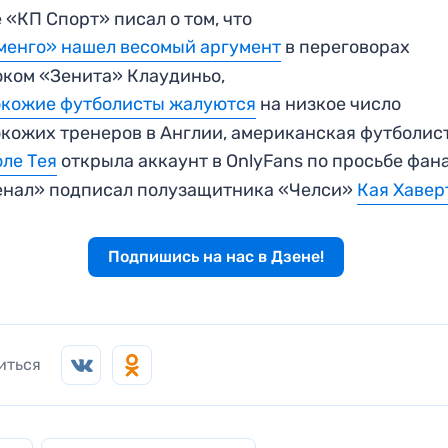
 «КП Спорт» писал о том, что
енго» нашел весомый аргумент
в переговорах
оком «Зенита» Клаудиньо,
окожие футболисты жалуются
на низкое число
кожих тренеров в Англии, американская футболис
ле Тея
открыла аккаунт в OnlyFans по просьбе фана
енал» подписал полузащитника «Челси»
Кая Хавер
Подпишись на нас в Дзене!
иться