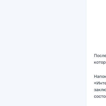
После
котор
Напом
«Инте
заклю
состо