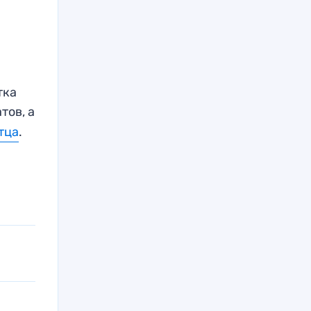
тка
тов, а
тца
.