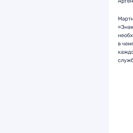
Арген
Марти
«Знаю
необх
в чем
каждо
служб