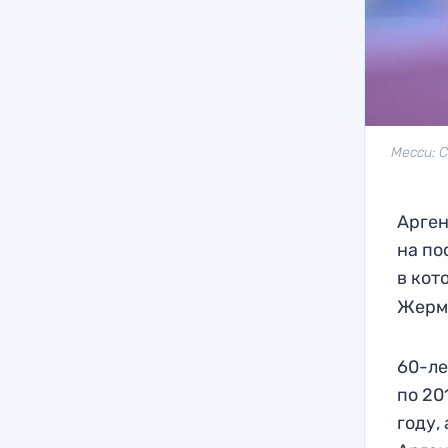
Месси: 
Арген
на по
в ко
Жерм
60-ле
по 20
году,