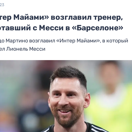
23
тер Майами» возглавил тренер,
отавший с Месси в «Барселоне»
о Мартино возглавил «Интер Майами», в который
ел Лионель Месси