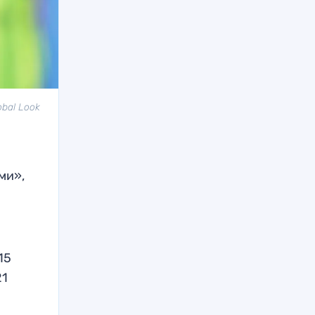
bal Look
ми»,
15
21