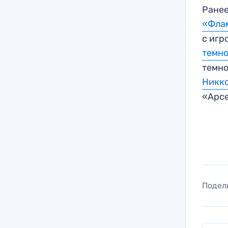
Ранее
«Флам
с игр
темн
темно
Никко
«Арс
Подел