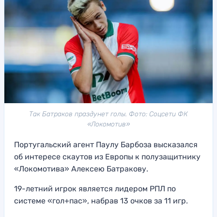
Так Батраков праздунет голы. Фото: Соцсети ФК
«Локомотив»
Португальский агент Паулу Барбоза высказался
об интересе скаутов из Европы к полузащитнику
«Локомотива» Алексею Батракову.
19-летний игрок является лидером РПЛ по
системе «гол+пас», набрав 13 очков за 11 игр.