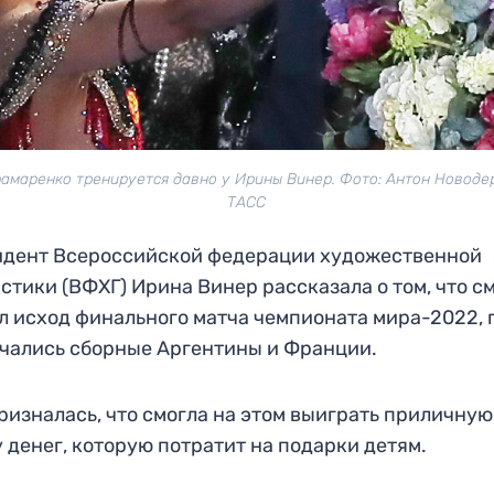
амаренко тренируется давно у Ирины Винер. Фото: Антон Новод
ТАСС
идент Всероссийской федерации художественной
стики (ВФХГ) Ирина Винер рассказала о том, что с
л исход финального матча чемпионата мира-2022, 
чались сборные Аргентины и Франции.
ризналась, что смогла на этом выиграть приличную
 денег, которую потратит на подарки детям.