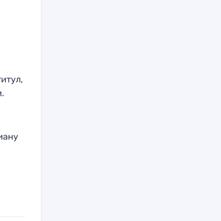
итул,
и.
иану