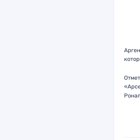
Арген
котор
Отмет
«Арс
Ронал