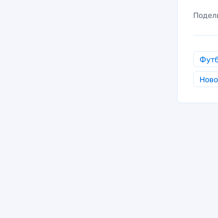
Подел
Фут
Ново