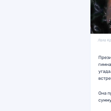
Лала Кр
През
гимна
угада
встре
Она п
сумму