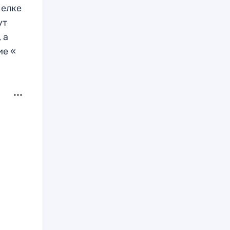
 елке
ут
 а
ие «