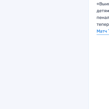
«Выиг
детям
пенал
тепер
Матч 