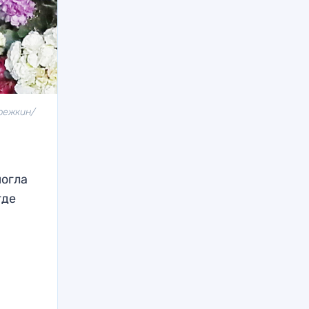
ережкин/
могла
где