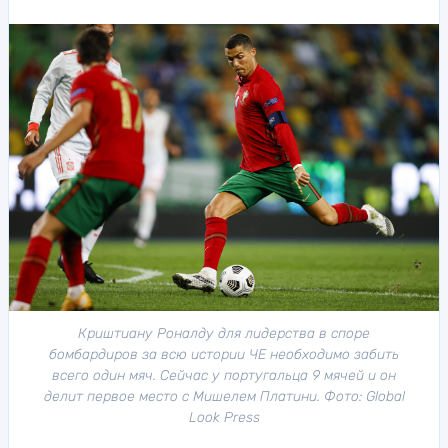
Криштиану Роналду для лидерства в споре
бомбардиров за всю истории ЧЕ необходимо забить
всего один мяч. Сейчас у португальца 9 мячей и он
делит первое место с Мишелем Платини. Фото: Global
Look Press