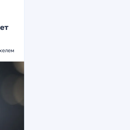
ет
ухелем