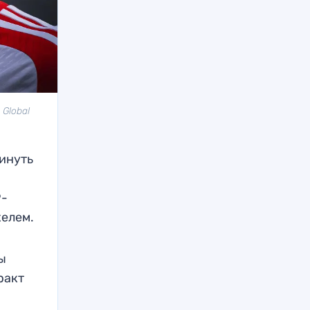
Global
инуть
9-
хелем.
ты
ракт