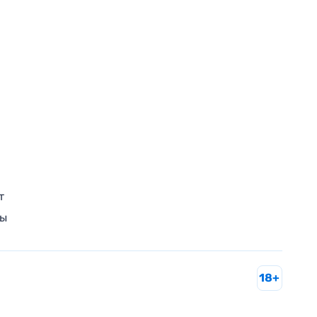
т
ры
18+