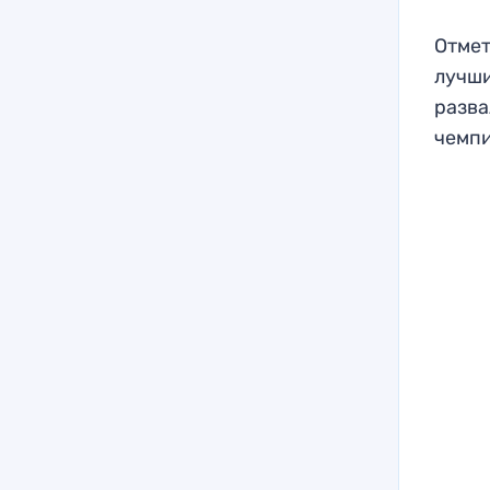
Отмет
лучши
разва
чемп