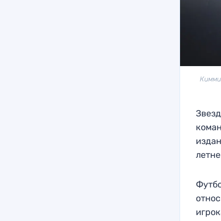
Кимми
Звезд
коман
издан
летне
Футбо
относ
игрок