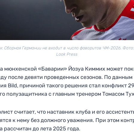
х: Сборная Германии не входит в число фаворитов ЧМ-2026. Фото: 
Look Press
а мюнхенской «Баварии» Йозуа Киммих может пок
ду после девяти проведенных сезонов. По данным
ия Bild, причиной такого решения стал конфликт 2
го полузащитника с главным тренером Томасом Ту
лист считает, что наставник клуба и его ассистен
ятся к нему без должного уважения. При этом конт
а рассчитан до лета 2025 года.