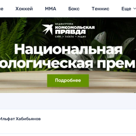
ие
Хоккей
MMA
Бокс
Теннис
Еще
Ильфат Хабибьянов