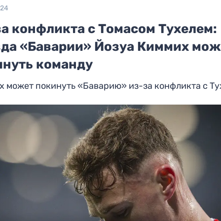
024
за конфликта с Томасом Тухелем:
зда «Баварии» Йозуа Киммих мож
инуть команду
х может покинуть «Баварию» из-за конфликта с Т