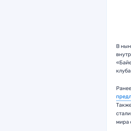
В нын
внутр
«Байе
клуба
Ранее
предл
Также
стали
мира 