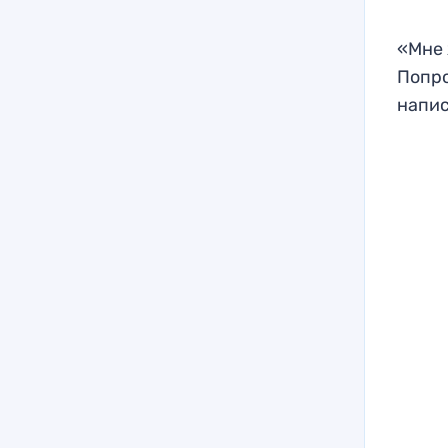
«Мне 
Попро
напис