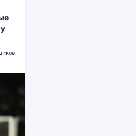
ые
 у
щиков