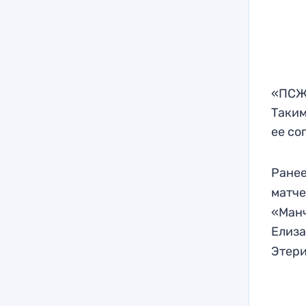
«ПСЖ»
Таким
ее со
Ране
матче
«Манч
Елиз
Этери