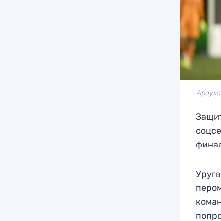
Араухо
Защит
соцсе
финал
Уругв
пером
коман
попро