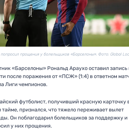
 попросил прощения у болельщиков «Барселоны». Фото: Global Loo
ник «Барселоны» Рональд Араухо оставил запись 
ти после поражения от «ПСЖ» (1:4) в ответном мат
а Лиги чемпионов.
айский футболист, получивший красную карточку 
 тайме, признался, что тяжело переживает вылет
ды. Он поблагодарил болельщиков за поддержку и
сил у них прощения.