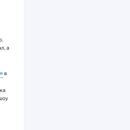
о.
л, а
м»
в
тка
 шоу