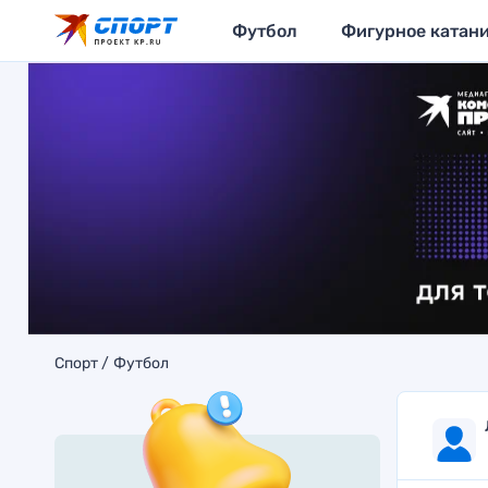
Футбол
Фигурное катан
Спорт
Футбол