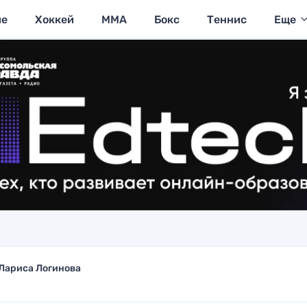
ие
Хоккей
MMA
Бокс
Теннис
Еще
Лариса Логинова