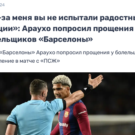
024
-за меня вы не испытали радостн
ции»: Араухо попросил прощения
ельщиков «Барселоны»
 «Барселоны» Араухо попросил прощения у болель
ление в матче с «ПСЖ»