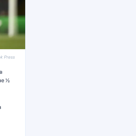
k Press
в
че ½
в