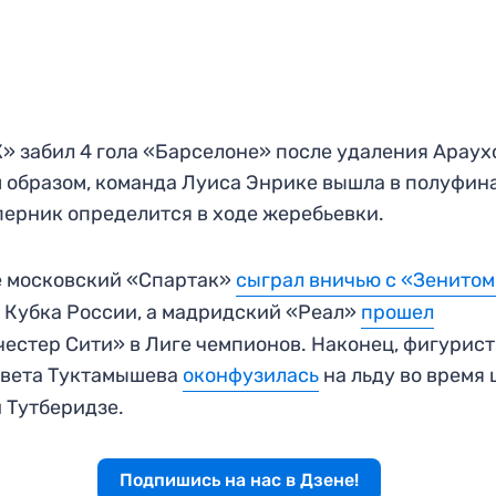
 забил 4 гола «Барселоне» после удаления Араух
 образом, команда Луиса Энрике вышла в полуфина
перник определится в ходе жеребьевки.
е московский «Спартак»
сыграл вничью с «Зенито
 Кубка России, а мадридский «Реал»
прошел
естер Сити» в Лиге чемпионов. Наконец, фигурис
авета Туктамышева
оконфузилась
на льду во время
 Тутберидзе.
Подпишись на нас в Дзене!